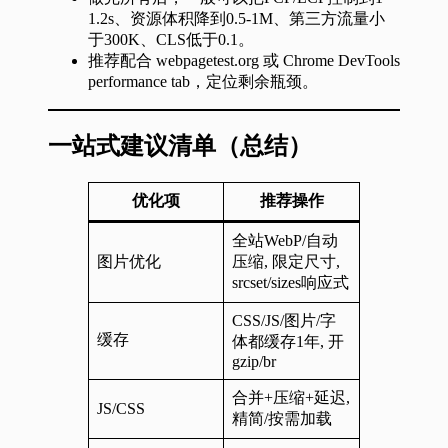
1.2s、资源体积降到0.5-1M、第三方流量小
于300K、CLS低于0.1。
推荐配合 webpagetest.org 或 Chrome DevTools
performance tab，定位剩余瓶颈。
一站式建议清单（总结）
优化项
推荐操作
全站WebP/自动
图片优化
压缩, 限定尺寸,
srcset/sizes响应式
CSS/JS/图片/字
缓存
体都缓存1年, 开
gzip/br
合并+压缩+延迟,
JS/CSS
精简/按需加载