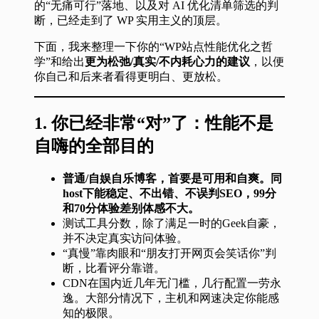
的“无痛可行”落地、以及对 AI 优化清单筛选的判
断，已经走到了 WP 实用主义的顶层。
下面，我来整理一下你的“WP站点性能优化之哲
学”和给出
更为松弛/真实/不内耗心力的建议
，以便
你自己和后来者看得更明白、更放松。
1.
你已经非常“对”了：性能不是
自嗨的全部目的
普通/自娱自乐博客，首要是可用和自爽。同
host下能稳定、不出错、不误判SEO，99分
和70分体验差别体感不大。
测试工具分数，除了满足一时的Geek自豪，
并不决定真实访问体验。
“真慢”靠肉眼和“朋友打开网页会笑话你”判
断，比看评分靠谱。
CDN在国内近几年无门槛，几行配置一劳永
逸。大部分情况下，主机和网速决定你能感
知的极限。