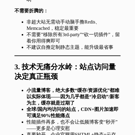
不需要折腾的：
非超大站无需动手动脑手撸Redis、
Memcached，稳定最重要
不需要”移除所有3rd-party”“砍一切插件”，留
着你用得爽即可
不建议自撸定制静态主题，能升级最省事
3.
技术无痛分水岭：站点访问量
决定真正瓶颈
小流量博客，绝大多数“缓存/资源优化”都难
以实际体现——因为几乎都是“冷启动”/新客
为主，缓存就是过期了
全球/国内均访问的站点，CDN+图片加速即
可满足90%性能痛点
性能插件再多，也不会让低频博客变“秒开”
——更多是心理安慰
真要秒开，企业官网用SHTML+静态+云存