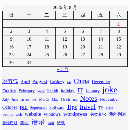
2026 年 8 月
日
一
二
三
四
五
六
1
2
3
4
5
6
7
8
9
10
11
12
13
14
15
16
17
18
19
20
21
22
23
24
25
26
27
28
29
30
31
« 7 月
China
24节气
August
April
December
blackberry
car
joke
IT
February
health
January
English
holiday
game
Notes
November
July
March
June
May
laptop
Mobile
my
live
travel
pic
Tips
October
Software
September
TV
video
wordpress
website
windows
web
我的列表
wealth
另类其它
语录
笑话
转载
曾经用过
谜语