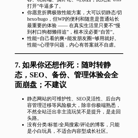
打开”牛逼多了。
你愿意折腾极致性能方案，大可以切静态/切
hexo/hugo，但WP的便利和随意是普通站长
最重要的体验 —— 在真实生活里只要不“慢
到村口狗都懒得追”，根本没必要“自苦”。
性能=自己看的爽+能发朋友圈=够用就好。
性能=心理学问题，内心有答案就不自虐。
7.
如果你还想作死：随时转静
态，SEO、备份、管理体验会全
面崩盘；不建议
静态网站的可维护性、SEO灵活性、后台内
容管理迁移等风险极大，除非你极端熟悉，
不然全站迁出非主流玩笑不是提升，是走回
头路。
没有分类/标签/全局搜索/评论的博客，只能
是小白玩具，不适合内容型成长社区。