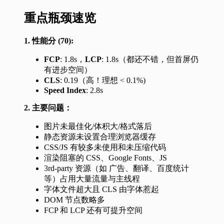
重点瓶颈速览
1. 性能分 (70):
FCP
: 1.8s，
LCP
: 1.8s（都还不错，但首屏仍
有进步空间）
CLS
: 0.19（高！理想 < 0.1%)
Speed Index
: 2.8s
2. 主要问题：
图片未最佳化/体积大/格式落后
静态资源未设置合理浏览器缓存
CSS/JS 有较多未使用和未压缩代码
渲染阻塞的 CSS、Google Fonts、JS
3rd-party 资源（如 广告、翻译、百度统计
等）占用大量流量与主线程
字体文件超大且 CLS 由字体惹起
DOM 节点数略多
FCP 和 LCP 还有可提升空间