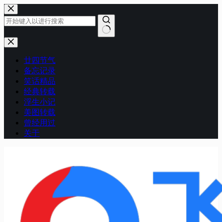
跳
至
内
容
无
结
廿四节气
果
备忘记录
笑话精品
经典转载
浮生小记
美图转载
曾经用过
关于