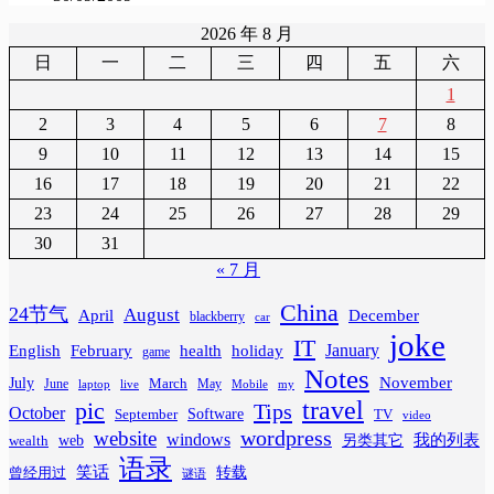
2026 年 8 月
日
一
二
三
四
五
六
1
2
3
4
5
6
7
8
9
10
11
12
13
14
15
16
17
18
19
20
21
22
23
24
25
26
27
28
29
30
31
« 7 月
China
24节气
August
April
December
blackberry
car
joke
IT
February
health
January
English
holiday
game
Notes
November
July
March
June
May
laptop
Mobile
my
live
travel
pic
Tips
October
Software
September
TV
video
wordpress
website
windows
web
我的列表
wealth
另类其它
语录
笑话
转载
曾经用过
谜语