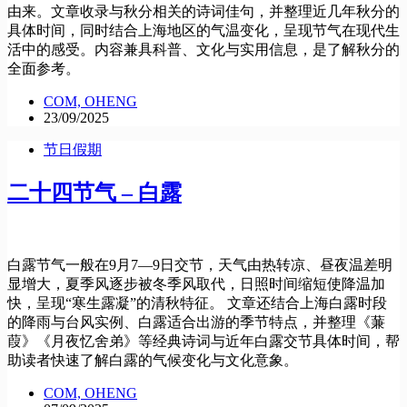
由来。文章收录与秋分相关的诗词佳句，并整理近几年秋分的
具体时间，同时结合上海地区的气温变化，呈现节气在现代生
活中的感受。内容兼具科普、文化与实用信息，是了解秋分的
全面参考。
COM, OHENG
23/09/2025
节日假期
二十四节气 – 白露
白露节气一般在9月7—9日交节，天气由热转凉、昼夜温差明
显增大，夏季风逐步被冬季风取代，日照时间缩短使降温加
快，呈现“寒生露凝”的清秋特征。 文章还结合上海白露时段
的降雨与台风实例、白露适合出游的季节特点，并整理《蒹
葭》《月夜忆舍弟》等经典诗词与近年白露交节具体时间，帮
助读者快速了解白露的气候变化与文化意象。
COM, OHENG