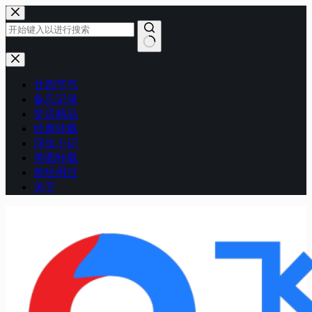
跳
至
内
容
无
结
廿四节气
果
备忘记录
笑话精品
经典转载
浮生小记
美图转载
曾经用过
关于