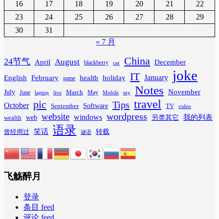
16
17
18
19
20
21
22
23
24
25
26
27
28
29
30
31
« 7 月
China
24节气
August
April
December
blackberry
car
joke
IT
February
health
January
English
holiday
game
Notes
November
July
March
June
May
laptop
Mobile
my
live
travel
pic
Tips
October
Software
September
TV
video
wordpress
website
windows
web
我的列表
wealth
另类其它
语录
笑话
转载
曾经用过
谜语
飞觞醉月
登录
条目 feed
评论 feed