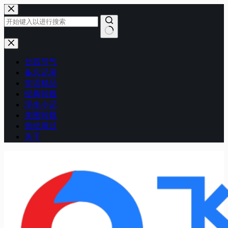
跳
至
内
容
无
结
廿四节气
果
备忘记录
笑话精品
经典转载
浮生小记
美图转载
曾经用过
关于