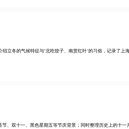
万物收藏。本文介绍立冬的气候特征与‘北吃饺子、南赏红叶’的习俗，记
圣节、双十一、黑色星期五等节庆背景；同时整理历史上的十一