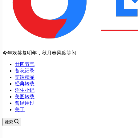
今年欢笑复明年，秋月春风度等闲
廿四节气
备忘记录
笑话精品
经典转载
浮生小记
美图转载
曾经用过
关于
搜索