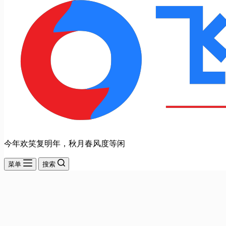
今年欢笑复明年，秋月春风度等闲
菜单
搜索