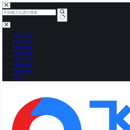
跳
至
内
容
无
结
廿四节气
果
备忘记录
笑话精品
经典转载
浮生小记
美图转载
曾经用过
关于