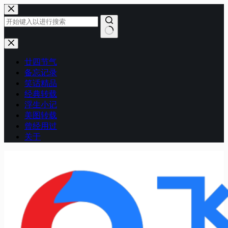
跳
至
内
容
无
结
廿四节气
果
备忘记录
笑话精品
经典转载
浮生小记
美图转载
曾经用过
关于