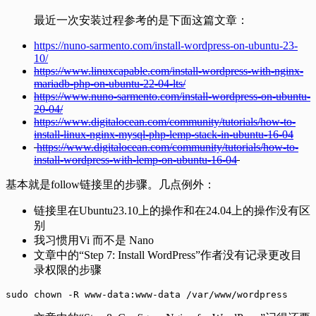
最近一次安装过程参考的是下面这篇文章：
https://nuno-sarmento.com/install-wordpress-on-ubuntu-23-
10/
https://www.linuxcapable.com/install-wordpress-with-nginx-
mariadb-php-on-ubuntu-22-04-lts/
https://www.nuno-sarmento.com/install-wordpress-on-ubuntu-
20-04/
https://www.digitalocean.com/community/tutorials/how-to-
install-linux-nginx-mysql-php-lemp-stack-in-ubuntu-16-04
https://www.digitalocean.com/community/tutorials/how-to-
install-wordpress-with-lemp-on-ubuntu-16-04
基本就是follow链接里的步骤。几点例外：
链接里在Ubuntu23.10上的操作和在24.04上的操作没有区
别
我习惯用Vi 而不是 Nano
文章中的“Step 7: Install WordPress”作者没有记录更改目
录权限的步骤
sudo chown -R www-data:www-data /var/www/wordpress