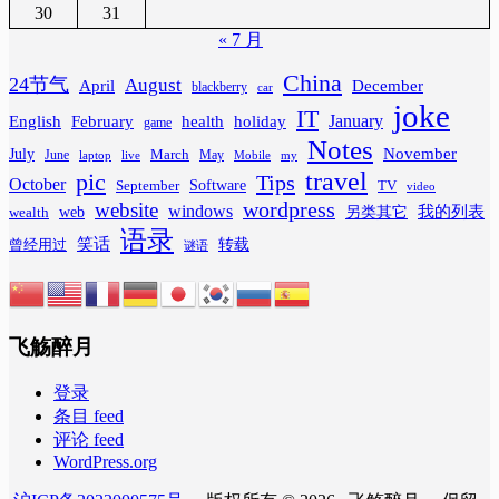
30
31
« 7 月
China
24节气
August
April
December
blackberry
car
joke
IT
February
health
January
English
holiday
game
Notes
November
July
March
June
May
laptop
Mobile
my
live
travel
pic
Tips
October
Software
September
TV
video
wordpress
website
windows
web
我的列表
wealth
另类其它
语录
笑话
转载
曾经用过
谜语
飞觞醉月
登录
条目 feed
评论 feed
WordPress.org