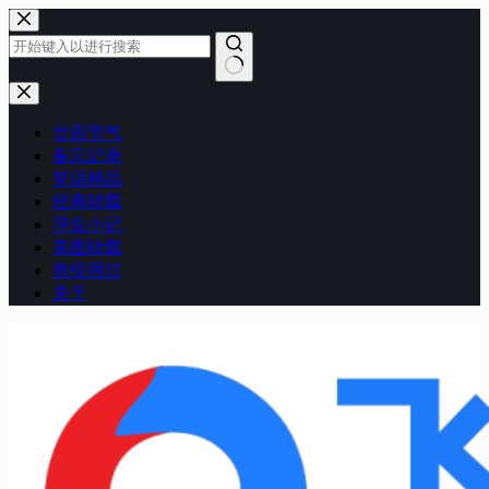
跳
至
内
容
无
结
廿四节气
果
备忘记录
笑话精品
经典转载
浮生小记
美图转载
曾经用过
关于