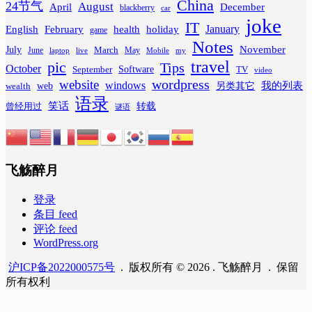
China
24节气
August
April
December
blackberry
car
joke
IT
February
health
January
English
holiday
game
Notes
November
July
March
June
May
laptop
Mobile
my
live
travel
pic
Tips
October
Software
September
TV
video
wordpress
website
windows
web
我的列表
wealth
另类其它
语录
笑话
转载
曾经用过
谜语
飞觞醉月
登录
条目 feed
评论 feed
WordPress.org
沪ICP备2022000575号
. 版权所有 © 2026 . 飞觞醉月 . 保留
所有权利