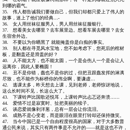
到哪的霸气。
35. 伟人都告诫我们要做自己，但我们却都只爱上了伟人的
故事，迷上了他们的经典…-
36. 女人用丝袜征服男人，男人用丝袜征服银行。
37. 想看美女去哪里？去车展里边。想看车展去哪里？去女
生宿舍外边。
38. 不要以为你晒黑了 就能掩盖你是白痴的事实。
39. 别人都在寻觅风水宝地，您不如考虑下，您死后的棺材
板，是翻盖还是滑盖的好？
40. 人不能太方，也不能太圆，一个是会伤人一个是会让人
远离你，因此人要椭圆！
41. 丑不是你错，蠢也不是你的过，但把丑跟蠢发挥的淋漓
尽致，也不能作为标榜你的伟业啊，要谦虚…­
42. 逃课太多，昨天想去上课，见到老师，老师惊讶地说，
这么长时间不见，长这么大了。
43. 下课铃声比国歌还悦耳，上课铃声比忐忑还奔溃……
44. 爱情不过是寂寞时、扯把美丽的犊子。
45. 谈恋爱就像剥洋葱，总有一层会让你流泪。
46. 成熟不是心变老，而是眼泪在眼里打转却还保持微笑。
47. 当今中国已是一个自由程度很高的国家，对于大多数普
通公民来说，其实只有两件事是不允许的——就是这也不许，