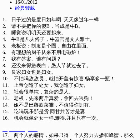
16/01/2012
经典转载
1. 日子过的是度日如年啊–天天像过年一样
2. 请不要把你的傻B，当成是牛B。
3. 睡觉说明明天还要起来。
4. 牛B是凡夫俗子，牛器官是文人雅士。
5. 老板说：制度是个圈，自由在里面。
6. 有理想的厨子从来不用电磁炉！
7. 我有答案、谁有问题？
8. 还没来得急表白，愚人节就过去了。
9. 良家妇女也是妇女。
10. 不怕喝敌敌畏，就怕开盖有惊喜 畅享多一瓶！
11. 上帝创造了处女，我创造了妇女。
12. 社会很单纯，复杂的是人。
13. 老板，先来两斤真爱，拿回去喂狗！
14. 姐不是巴黎欧莱雅，不值得你拥有。
15. 吃喝玩乐那是货 同甘共苦才是妻
16. 机会就像处女一样,难得,并且只有一次。
https://oheng.com
17. 两个人的感情，如果只得一个人努力去掺和蜂蜜，那么