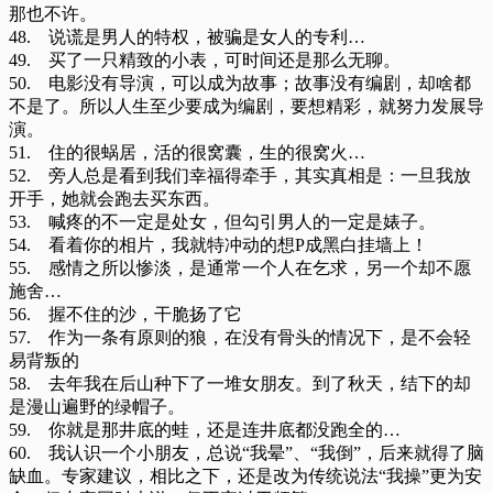
那也不许。
48. 说谎是男人的特权，被骗是女人的专利…­
49. 买了一只精致的小表，可时间还是那么无聊。
50. 电影没有导演，可以成为故事；故事没有编剧，却啥都
不是了。所以人生至少要成为编剧，要想精彩，就努力发展导
演。
51. 住的很蜗居，活的很窝囊，生的很窝火…
52. 旁人总是看到我们幸福得牵手，其实真相是：一旦我放
开手，她就会跑去买东西。
53. 喊疼的不一定是处女，但勾引男人的一定是婊子。
54. 看着你的相片，我就特冲动的想P成黑白挂墙上！
55. 感情之所以惨淡，是通常一个人在乞求，另一个却不愿
施舍…­
56. 握不住的沙，干脆扬了它
57. 作为一条有原则的狼，在没有骨头的情况下，是不会轻
易背叛的
58. 去年我在后山种下了一堆女朋友。到了秋天，结下的却
是漫山遍野的绿帽子。
59. 你就是那井底的蛙，还是连井底都没跑全的…
60. 我认识一个小朋友，总说“我晕”、“我倒”，后来就得了脑
缺血。专家建议，相比之下，还是改为传统说法“我操”更为安