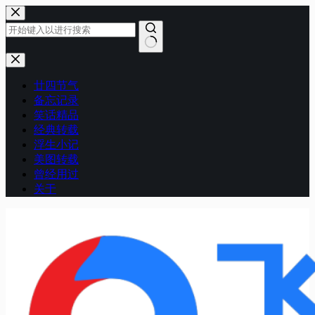
跳
至
内
容
无
结
廿四节气
果
备忘记录
笑话精品
经典转载
浮生小记
美图转载
曾经用过
关于