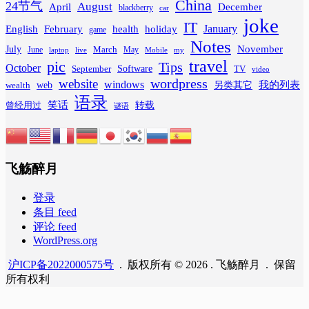
China
24节气
August
April
December
blackberry
car
joke
IT
February
health
January
English
holiday
game
Notes
November
July
March
June
May
laptop
Mobile
my
live
travel
pic
Tips
October
Software
September
TV
video
wordpress
website
windows
web
我的列表
wealth
另类其它
语录
笑话
转载
曾经用过
谜语
飞觞醉月
登录
条目 feed
评论 feed
WordPress.org
沪ICP备2022000575号
. 版权所有 © 2026 . 飞觞醉月 . 保留
所有权利