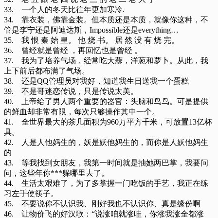
33. 一个人的冬天比往年更加寒冷.
34. 靠衣装，佛靠金装。但本质还是本质，就像你这种，不
管是李宁还是阿迪达斯，Impossible还是everything…
35. 我 恨 秦 始 皇。 他 烧 书。 居 然 没 有 烧 完。
36. 曾经就是曾经 ，再回忆也是曾经 。
37. 我为了培养气场，经常吃大蒜，洋葱和萝卜。从此，我
上下前后都布满了气场。
38. 还是QQ管理员对我好，知道我生日送我一个蛋糕
39. 不是哥迷恋传说，只是传说太美。
40. 上帝给了男人两个重要的器官：头脑和鸟鸟。可是提供
的鲜血却非常有限，每次只够操作其中一个。
41. 全世界最大的茶几面积为960万平方千米，可放置13亿杯
具。
42. 人是人他妈生的，妖是妖他妈生的，而你是人妖他妈生
的
43. 等我找到女朋友，我第一时间就是抽她两巴掌，我要问
问，这些年你***躲哪里去了。
44. 生活太艰难了，为了多掌握一门吃饭的手艺，我正在练
习左手使筷子。
45. 不要说你不认识我、刚好我也不认识你、真是缘份啊
46. 让物价飞的好汉歌：“说涨咱就涨哇，你涨我涨全都涨