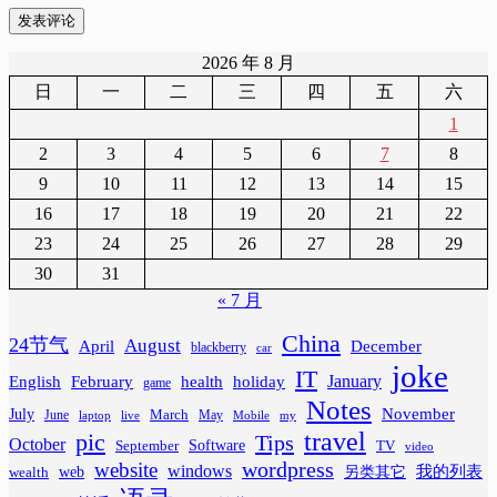
发表评论
2026 年 8 月
日
一
二
三
四
五
六
1
2
3
4
5
6
7
8
9
10
11
12
13
14
15
16
17
18
19
20
21
22
23
24
25
26
27
28
29
30
31
« 7 月
China
24节气
August
April
December
blackberry
car
joke
IT
February
health
January
English
holiday
game
Notes
November
July
March
June
May
laptop
Mobile
my
live
travel
pic
Tips
October
Software
September
TV
video
wordpress
website
windows
web
我的列表
wealth
另类其它