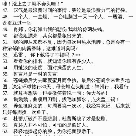
哇！涨上去了就不会头哇！”
47. 叹气是最浪费时间的事情，哭泣是最浪费力气的行径。
48. 一个人、一盒烟、 一台电脑过一天|一个人、一瓶酒、 一
盘蚕豆过一宿
49. 肖邦，你若弹出我的悲伤 我就给你两块钱。
50. 都说姐漂亮，其实都是妆出来的。
51. 我的脚从来都不臭，因为每次用热水泡脚，总是会有一
种浓郁的肉酱香味，这难道叫臭吗?
52. 迅雷 、 你下载得了幸福吗 ？•••
53. 看看你的排名，就知道你班有多少人。
54. 用扯淡的态度，面对操蛋的人生。
55. 誓言只是一时的失言!
56. 苍蝇婚后为去哪度蜜月而争执。最后公苍蝇拿来世界地
图，决定环球旅行80天，母苍蝇点头附道：神州行，我看行
57. 就算再想哭，也要微笑着说一句：你大爷的!
58. 鹅鹅鹅，曲项用刀割，拔毛加瓢水，点火盖上锅！
59. 养鱼挺麻烦的，每周要换一次水，我经常忘记。后来就
只好每周换一次鱼了。
60. 杜蕾斯破产不是悲剧，杜蕾斯破了才是悲剧。
61. 真坏人并不可怕，可怕的是假好人。
62. 轻轻地捧起你的脸，为你把面膜敷干。