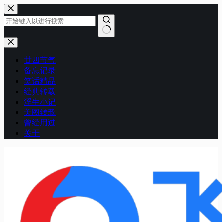
跳
至
内
容
无
结
廿四节气
果
备忘记录
笑话精品
经典转载
浮生小记
美图转载
曾经用过
关于