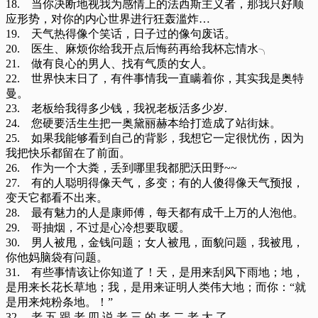
18. 当你决断地视我为感情上的法西斯主义者，那我只好顺
应形势，对你的内心世界进行狂轰滥炸…
19. 天气热得像个笑话，日子过的像句废话。
20. 医生、麻烦你给我开点后悔药再给我杯忘情水╮
21. 做有良心的男人、找有气质的女人。
22. 世界快末日了，有件事情我一直瞒着你，其实我是奥特
曼。
23. 老板给我得多少钱，我祝老板活多少岁.
24. 您硬要活生生把一奥黛丽赫本给打造成了站街妹。
25. 如果我能够看到自己的背影，我想它一定很忧伤，因为
我把快乐都留在了前面。
26. 作为一个大粪，丢到哪里我都肥沃田野~~
27. 有的人聪明得像天气，多变；有的人傻得像天气预报，
变天它都看不出来。
28. 最有魅力的人是康师傅，每天都有成千上万的人泡他。
29. 哥抽烟，不过是心冷想要取暖。
30. 男人被甩，金钱问题；女人被甩，面貌问题，我被甩，
你他妈脑袋有问题。
31. 有些事情该让你知道了！天，是用来刮风下雨地；地，
是用来长花长草地；我，是用来证明人类伟大地；而你：“就
是用来炖粉条地。！”
32. 老 五 跟 老 四 说 老 三 的 老 二 老 大 了