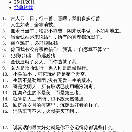
25/11/2011
经典转载
1. 古人云：日，行一善。嘿嘿，我们多多行善
2. 人生如戏，全靠演技。
3. 锄禾日当午，啥都不靠普。闲来没事做，不如斗地主。
4. 当金钱站起来说话时，所有的真理都沉默了。
5. 鹤立鸡群，必群鸡啄鹤
6. 你问我有没有宗教信仰，我说：“自恋算不算？”
7. 犯我QQ者、虽远必猪
8. 金钱造就了女人、而你造就了我。
9. 女人是招商银行，男人则是建设银行。
10. 小鸟虽小 ，可它玩的确是整个天空。
11. 生活不是劲舞团 ,沒有宠爱一生的版本。
12. 哥是文明人，所有脏话已使用唾液消毒。
13. 距离产生的不是美，而是第三者。
14. 就算是人工智能，也不敌天然傻逼。
15. 回忆在岁月的痕迹里，沉淀出好看的样子。
16. 消防车再不来，火就要灭了啊…
https://oheng.com
17. 说真话的最大好处就是你不必记得你都说些什么。