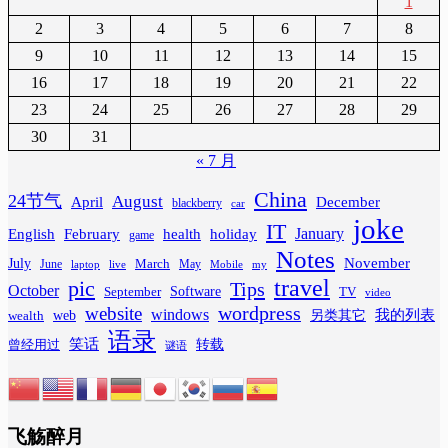
1
2
3
4
5
6
7
8
9
10
11
12
13
14
15
16
17
18
19
20
21
22
23
24
25
26
27
28
29
30
31
« 7 月
China
24节气
August
April
December
blackberry
car
joke
IT
February
health
January
English
holiday
game
Notes
November
July
March
June
May
laptop
Mobile
my
live
travel
pic
Tips
October
Software
September
TV
video
wordpress
website
windows
web
我的列表
wealth
另类其它
语录
笑话
转载
曾经用过
谜语
飞觞醉月