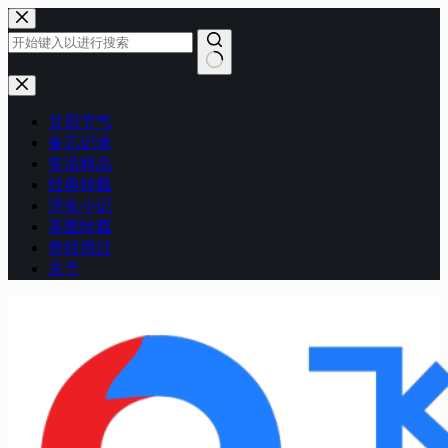
跳
至
内
容
无
结
廿四节气
果
备忘记录
笑话精品
经典转载
浮生小记
美图转载
曾经用过
关于