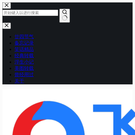
跳
至
内
容
无
结
廿四节气
果
备忘记录
笑话精品
经典转载
浮生小记
美图转载
曾经用过
关于