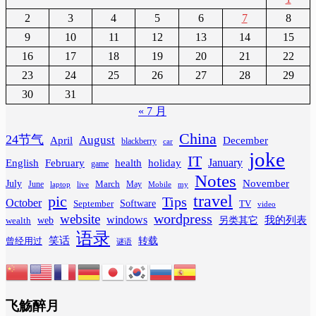
2
3
4
5
6
7
8
9
10
11
12
13
14
15
16
17
18
19
20
21
22
23
24
25
26
27
28
29
30
31
« 7 月
China
24节气
August
April
December
blackberry
car
joke
IT
February
health
January
English
holiday
game
Notes
November
July
March
June
May
laptop
Mobile
my
live
travel
pic
Tips
October
Software
September
TV
video
wordpress
website
windows
web
我的列表
wealth
另类其它
语录
笑话
转载
曾经用过
谜语
飞觞醉月