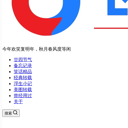
今年欢笑复明年，秋月春风度等闲
廿四节气
备忘记录
笑话精品
经典转载
浮生小记
美图转载
曾经用过
关于
搜索