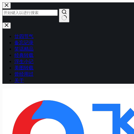
跳
至
内
容
无
结
廿四节气
果
备忘记录
笑话精品
经典转载
浮生小记
美图转载
曾经用过
关于