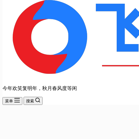
今年欢笑复明年，秋月春风度等闲
菜单
搜索