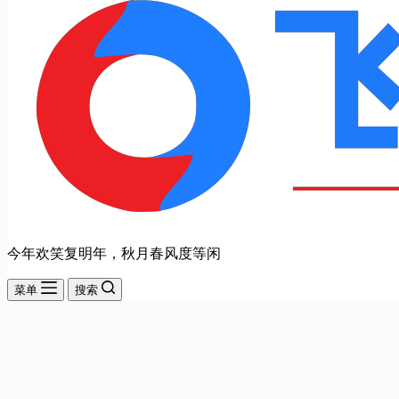
今年欢笑复明年，秋月春风度等闲
菜单
搜索