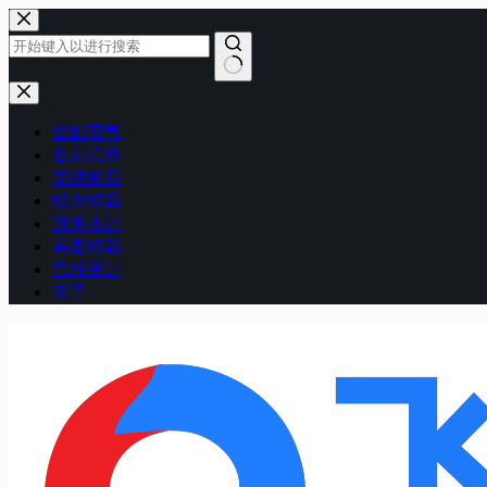
跳
至
内
容
无
结
廿四节气
果
备忘记录
笑话精品
经典转载
浮生小记
美图转载
曾经用过
关于