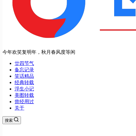
今年欢笑复明年，秋月春风度等闲
廿四节气
备忘记录
笑话精品
经典转载
浮生小记
美图转载
曾经用过
关于
搜索