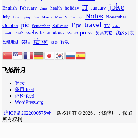
joke
IT
February
health
January
English
holiday
game
Notes
November
July
March
June
May
laptop
Mobile
my
live
travel
pic
Tips
October
Software
September
TV
video
wordpress
website
windows
web
我的列表
wealth
另类其它
语录
笑话
转载
曾经用过
谜语
飞觞醉月
登录
条目 feed
评论 feed
WordPress.org
沪ICP备2022000575号
. 版权所有 © 2026 . 飞觞醉月 . 保留
所有权利