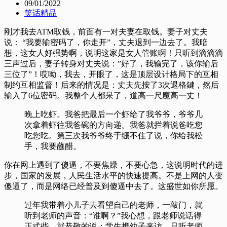
09/01/2022
笑话精品
刚才我去ATM取钱，前面有一对夫妻在取钱。妻子对丈夫
说： “我要输密码了，你走开”，丈夫退到一边去了。我暗
想，这女人好强势啊，说明这家是女人管账啊！只听到滴滴滴
三声过后，妻子转身对丈夫说：”好了，我输完了，该你输后
三位了”！哎呦，我去，开眼了，这是顶层设计格局下的互相
制约互相监督！后来的情况是：丈夫先按了3次退格鍵，然后
输入了6位密码。我整个人都呆了，道高一尺魔高一丈！
晚上吃虾。我爸把最后一个虾给了我爷爷，爷爷几
次拿着虾往我爸碗的方向递。我爸就拦着说爸吃您
吃您吃。第三次我爷爷终于绷不住了说，你给我松
手，我要蘸醋。
你在网上遇到了傻逼，不要焦躁，不要心急，这说明时代的进
步，国家的发展，人民生活水平的快速提高。不是上网的人变
傻逼了，而是网络已经普及到傻逼中去了。这盛世如你所愿。
过年我带着小儿子去看望自己的老师，一敲门，就
听到老师的声音：“谁啊？”我心想，跟老师说话得
正式些，就恭敬的说：学生携幼子来访。只听老师