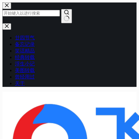
跳
至
内
容
无
结
廿四节气
果
备忘记录
笑话精品
经典转载
浮生小记
美图转载
曾经用过
关于