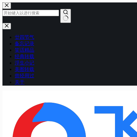
跳
至
内
容
无
结
廿四节气
果
备忘记录
笑话精品
经典转载
浮生小记
美图转载
曾经用过
关于