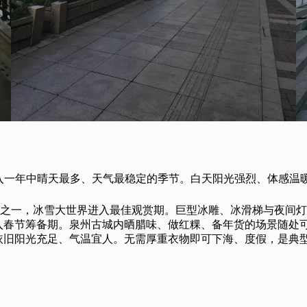
入一年中晴天最多、天气最稳定的季节。白天阳光强烈、体感温暖
之一，冰雪大世界进入最佳观赏期。巨型冰雕、冰滑梯与夜间灯
入春节筹备期。泉州古城内晒腊味、做红粿、备年货的场景随处
旧阳光充足、气温宜人。无需厚重衣物即可下海、度假，是典型