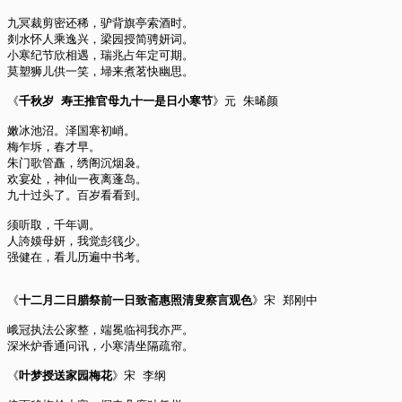
九冥裁剪密还稀，驴背旗亭索酒时。
剡水怀人乘逸兴，梁园授简骋妍词。
小寒纪节欣相遇，瑞兆占年定可期。
莫塑狮儿供一笑，埽来煮茗快幽思。
《
千秋岁 寿王推官母九十一是日小寒节
》元 朱晞颜
嫩冰池沼。泽国寒初峭。
梅乍坼，春才早。
朱门歌管矗，绣阁沉烟袅。
欢宴处，神仙一夜离蓬岛。
九十过头了。百岁看看到。
须听取，千年调。
人誇嫫母妍，我觉彭篯少。
强健在，看儿历遍中书考。
《
十二月二日腊祭前一日致斋惠照清叟察言观色
》宋 郑刚中
峨冠执法公家整，端冕临祠我亦严。
深米炉香通问讯，小寒清坐隔疏帘。
《
叶梦授送家园梅花
》宋 李纲