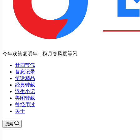
今年欢笑复明年，秋月春风度等闲
廿四节气
备忘记录
笑话精品
经典转载
浮生小记
美图转载
曾经用过
关于
搜索