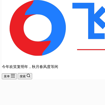
今年欢笑复明年，秋月春风度等闲
菜单
搜索