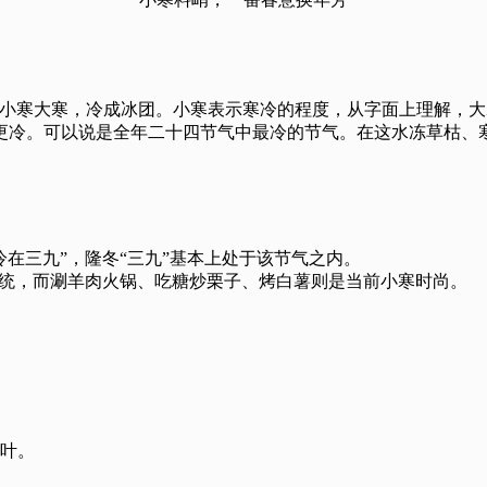
民间有句谚语：小寒大寒，冷成冰团。小寒表示寒冷的程度，从字面上
更冷。可以说是全年二十四节气中最冷的节气。在这水冻草枯、
在三九”，隆冬“三九”基本上处于该节气之内。
传统，而涮羊肉火锅、吃糖炒栗子、烤白薯则是当前小寒时尚。
黄叶。
。