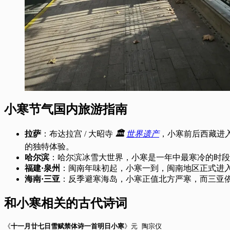
小寒节气国内旅游指南
拉萨
：布达拉宫 / 大昭寺
🏛️
世界遗产
，小寒前后西藏进
的独特体验。
哈尔滨
：哈尔滨冰雪大世界，小寒是一年中最寒冷的时段
福建·泉州
：闽南年味初起，小寒一到，闽南地区正式进
海南·三亚
：反季避寒海岛，小寒正值北方严寒，而三亚依
和小寒相关的古代诗词
《
十一月廿七日雪赋禁体诗一首明日小寒
》元 陶宗仪