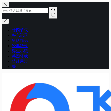
跳
至
内
容
无
结
廿四节气
果
备忘记录
笑话精品
经典转载
浮生小记
美图转载
曾经用过
关于