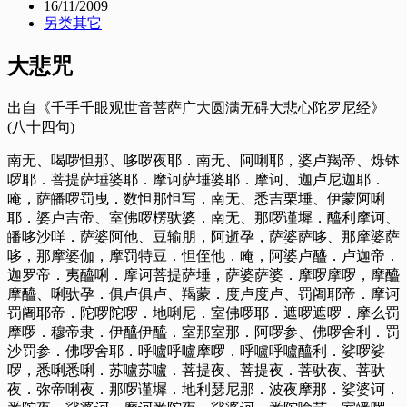
16/11/2009
另类其它
大悲咒
出自《千手千眼观世音菩萨广大圆满无碍大悲心陀罗尼经》
(八十四句)
南无、喝啰怛那、哆啰夜耶．南无、阿唎耶，婆卢羯帝、烁钵
啰耶．菩提萨埵婆耶．摩诃萨埵婆耶．摩诃、迦卢尼迦耶．
唵，萨皤啰罚曳．数怛那怛写．南无、悉吉栗埵、伊蒙阿唎
耶．婆卢吉帝、室佛啰楞驮婆．南无、那啰谨墀．醯利摩诃、
皤哆沙咩．萨婆阿他、豆输朋，阿逝孕，萨婆萨哆、那摩婆萨
哆，那摩婆伽，摩罚特豆．怛侄他．唵，阿婆卢醯．卢迦帝．
迦罗帝．夷醯唎．摩诃菩提萨埵，萨婆萨婆．摩啰摩啰，摩醯
摩醯、唎驮孕．俱卢俱卢、羯蒙．度卢度卢、罚阇耶帝．摩诃
罚阇耶帝．陀啰陀啰．地唎尼．室佛啰耶．遮啰遮啰．摩么罚
摩啰．穆帝隶．伊醯伊醯．室那室那．阿啰参、佛啰舍利．罚
沙罚参．佛啰舍耶．呼嚧呼嚧摩啰．呼嚧呼嚧醯利．娑啰娑
啰，悉唎悉唎．苏嚧苏嚧．菩提夜、菩提夜．菩驮夜、菩驮
夜．弥帝唎夜．那啰谨墀．地利瑟尼那．波夜摩那．娑婆诃．