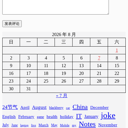
发表评论
2026 年 8 月
日
一
二
三
四
五
六
1
2
3
4
5
6
7
8
9
10
11
12
13
14
15
16
17
18
19
20
21
22
23
24
25
26
27
28
29
30
31
« 7 月
China
24节气
August
April
December
blackberry
car
joke
IT
February
health
January
English
holiday
game
Notes
November
July
March
June
May
laptop
Mobile
my
live