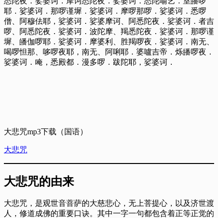
悉陀夜．娑婆诃．摩诃悉陀夜．娑婆诃．悉陀喻艺．室皤啰
耶．娑婆诃．那啰谨墀．娑婆诃．摩啰那啰．娑婆诃．悉啰
僧、阿穆佉耶，娑婆诃．娑婆摩诃、阿悉陀夜．娑婆诃．者吉
啰、阿悉陀夜．娑婆诃．波陀摩、羯悉陀夜．娑婆诃．那啰谨
墀、皤伽啰耶．娑婆诃．摩婆利、胜羯啰夜．娑婆诃．南无、
喝啰怛那、哆啰夜耶，南无、阿唎耶．婆嚧吉帝．烁皤啰夜．
娑婆诃．唵，悉殿都．漫多啰．跋陀耶，娑婆诃．
大悲咒mp3下载（国语）
大悲咒
大悲咒的由来
大悲咒，是观世音萻萨的大慈悲心，无上菩提心，以及济世渡
人，修道成佛的重要口诀。其中一字一句都包含着正等正觉的