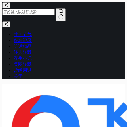
跳
至
内
容
无
结
廿四节气
果
备忘记录
笑话精品
经典转载
浮生小记
美图转载
曾经用过
关于