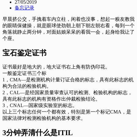
27/05/2019
备忘记录
早晨挤公交，手拽着车内立柱，闲着也没事，想起一糗友教我
的眼睛保健操，就是眼球使劲朝上朝下朝左朝右看，每到一个
角落就静止两分钟，对面姑娘呆呆的看我一会，起身给我让了
个座。
宝石鉴定证书
证书最好是地大的，地大证书右上角有防伪印花。
一般鉴定证书三个标
1，CMA—是检测机构计量订证合格的标志，具有此标志的机
构为合法的检验机构。
2，CAL—是经国家质量审查认可的检测、检验机构的标志，
具有此标志的机构有资格作出仲裁检验结论。
3，CNAL—国家级实验室的标志。
以上三个标志任何一个都有效，特别是第一个标记CMA，是
国家法律对检测检验机构的基本要求。
3分钟弄清什么是ITIL