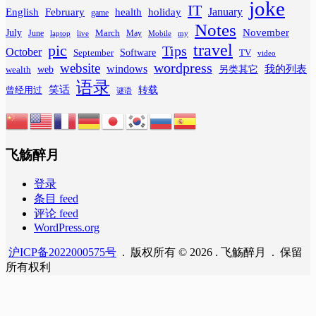
joke
IT
February
health
January
English
holiday
game
Notes
November
July
March
June
May
laptop
Mobile
my
live
travel
pic
Tips
October
Software
September
TV
video
wordpress
website
windows
web
我的列表
wealth
另类其它
语录
笑话
转载
曾经用过
谜语
飞觞醉月
登录
条目 feed
评论 feed
WordPress.org
沪ICP备2022000575号
. 版权所有 © 2026 . 飞觞醉月 . 保留
所有权利