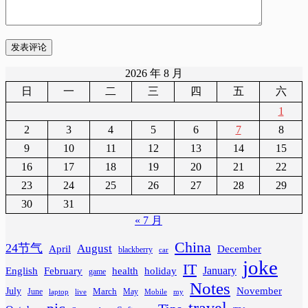
发表评论
2026 年 8 月
日
一
二
三
四
五
六
1
2
3
4
5
6
7
8
9
10
11
12
13
14
15
16
17
18
19
20
21
22
23
24
25
26
27
28
29
30
31
« 7 月
China
24节气
August
April
December
blackberry
car
joke
IT
February
health
January
English
holiday
game
Notes
November
July
March
June
May
laptop
Mobile
my
live
travel