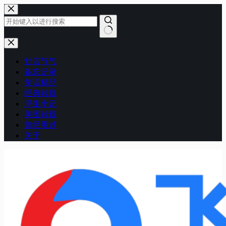
跳
至
内
容
无
结
廿四节气
果
备忘记录
笑话精品
经典转载
浮生小记
美图转载
曾经用过
关于