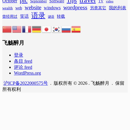
pic
Tips
October
Software
September
TV
video
wordpress
website
windows
web
我的列表
wealth
另类其它
语录
笑话
转载
曾经用过
谜语
飞觞醉月
登录
条目 feed
评论 feed
WordPress.org
沪ICP备2022000575号
. 版权所有 © 2026 . 飞觞醉月 . 保留
所有权利