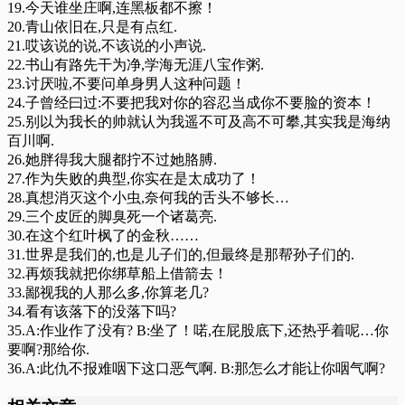
19.今天谁坐庄啊,连黑板都不擦！
20.青山依旧在,只是有点红.
21.哎该说的说,不该说的小声说.
22.书山有路先干为净,学海无涯八宝作粥.
23.讨厌啦,不要问单身男人这种问题！
24.子曾经曰过:不要把我对你的容忍当成你不要脸的资本！
25.别以为我长的帅就认为我遥不可及高不可攀,其实我是海纳
百川啊.
26.她胖得我大腿都拧不过她胳膊.
27.作为失败的典型,你实在是太成功了！
28.真想消灭这个小虫,奈何我的舌头不够长…
29.三个皮匠的脚臭死一个诸葛亮.
30.在这个红叶枫了的金秋……
31.世界是我们的,也是儿子们的,但最终是那帮孙子们的.
32.再烦我就把你绑草船上借箭去！
33.鄙视我的人那么多,你算老几?
34.看有该落下的没落下吗?
35.A:作业作了没有? B:坐了！喏,在屁股底下,还热乎着呢…你
要啊?那给你.
36.A:此仇不报难咽下这口恶气啊. B:那怎么才能让你咽气啊?