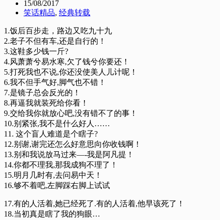
15/08/2017
笑话精品
,
经典转载
1.饭后百步走，路边又吃九十九
2.老子不但有车,还是自行的！
3.这鞋多少钱一斤?
4.风萧萧兮易水寒,欠了钱兮你要还！
5.打死我也不说,你还没使美人儿计呢！
6.我不但手气好,脚气也不错！
7.是镜子总会反光的！
8.再逼我就装死给你看！
9.交给我你就放心吧,没有错不了的事！
10.别紧张,我不是什么好人……
11. 这个盲人难道是个瞎子?
12.别谢,谢完还怎么好意思向你收钱啊！
13.别和我说放马过来—-我是阿凡提！
14.你都不理我,那我成狗不理了！
15.明月几时有,去问易中天！
16.够不着吧,左脚踩右脚上试试
17.有的人活着,她已经死了.有的人活着,他早该死了！
18.当初真是瞎了我的狗眼…