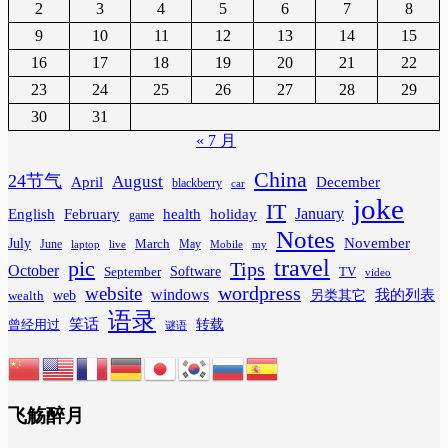
2
3
4
5
6
7
8
9
10
11
12
13
14
15
16
17
18
19
20
21
22
23
24
25
26
27
28
29
30
31
« 7 月
China
24节气
August
April
December
blackberry
car
joke
IT
February
health
January
English
holiday
game
Notes
November
July
March
June
May
laptop
Mobile
my
live
travel
pic
Tips
October
Software
September
TV
video
wordpress
website
windows
web
我的列表
wealth
另类其它
语录
笑话
转载
曾经用过
谜语
飞觞醉月