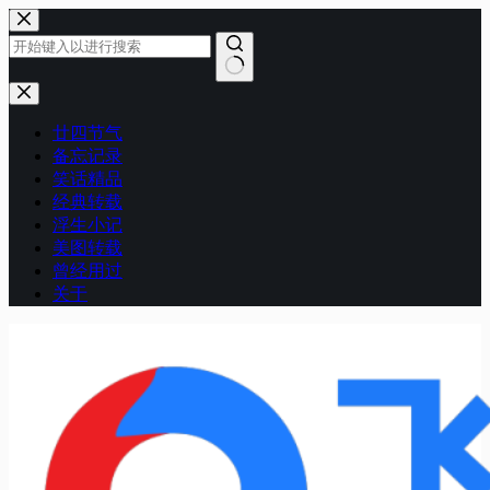
跳
至
内
容
无
结
廿四节气
果
备忘记录
笑话精品
经典转载
浮生小记
美图转载
曾经用过
关于