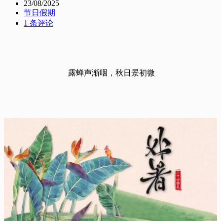
23/08/2025
节日假期
1 条评论
露蝉声渐咽，秋日景初微