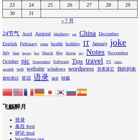
23
24
25
26
27
28
29
30
31
« 7 月
China
24节气
August
April
December
blackberry
car
joke
IT
February
health
January
English
holiday
game
Notes
November
July
March
June
May
laptop
Mobile
my
live
travel
pic
Tips
October
Software
September
TV
video
wordpress
website
windows
web
我的列表
wealth
另类其它
语录
笑话
转载
曾经用过
谜语
飞觞醉月
登录
条目 feed
评论 feed
WordPress.org