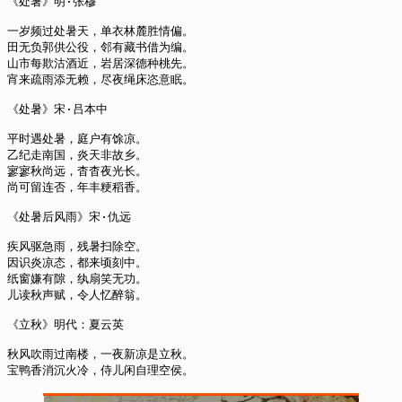
《处暑》明·张穆

一岁频过处暑天，单衣林麓胜情偏。

田无负郭供公役，邻有藏书借为编。

山市每欺沽酒近，岩居深德种桃先。

宵来疏雨添无赖，尽夜绳床恣意眠。 

《处暑》宋·吕本中

平时遇处暑，庭户有馀凉。

乙纪走南国，炎天非故乡。

寥寥秋尚远，杳杳夜光长。

尚可留连否，年丰粳稻香。

《处暑后风雨》宋·仇远

疾风驱急雨，残暑扫除空。

因识炎凉态，都来顷刻中。

纸窗嫌有隙，纨扇笑无功。

儿读秋声赋，令人忆醉翁。

《立秋》明代：夏云英

秋风吹雨过南楼，一夜新凉是立秋。

宝鸭香消沉火冷，侍儿闲自理空侯。