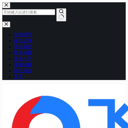
跳
至
内
容
无
结
廿四节气
果
备忘记录
笑话精品
经典转载
浮生小记
美图转载
曾经用过
关于