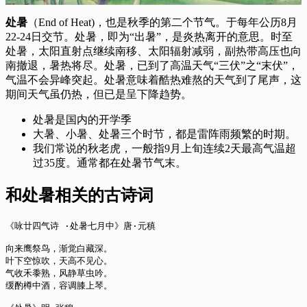
处暑
（End of Heat)，也是秋季的第二个节气。于每年公历8月
22-24日交节。处暑，即为“出暑”，是炎热离开的意思。时至
处暑，太阳直射点继续南移、太阳辐射减弱，副热带高压也向
南撤退，暑热将尽。处暑，已到了高温天气“三伏”之“末伏”，
气温不会异峰突起。处暑意味着酷热难熬的天气到了尾声，这
期间天气虽仍热，但已是呈下降趋势。
处暑是国内的开学季
大暑、小暑、处暑三个时节，都是雷阵雨频繁的时期。
我们常说的秋老虎，一般指9月上旬连续2天最高气温超
过35度。通常都在处暑节气末。
和处暑相关的古诗词
《咏廿四气诗 ·处暑七月中》唐·元稹

向来鹰祭鸟，渐觉白藏深。

叶下空惊吹，天高不见心。

气收禾黍熟，风静草虫吟。

缓酌樽中酒，容调膝上琴。
