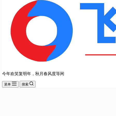
今年欢笑复明年，秋月春风度等闲
菜单
搜索