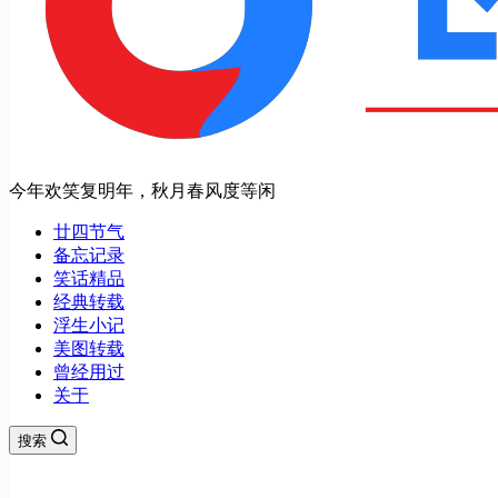
今年欢笑复明年，秋月春风度等闲
廿四节气
备忘记录
笑话精品
经典转载
浮生小记
美图转载
曾经用过
关于
搜索