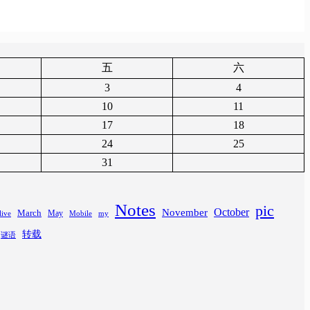
五
六
3
4
10
11
17
18
24
25
31
Notes
pic
November
October
March
May
Mobile
my
live
转载
谜语