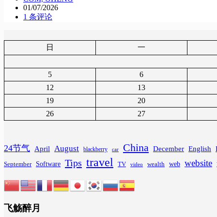
01/07/2026
1 条评论
日
一
5
6
12
13
19
20
26
27
China
24节气
August
April
December
English
blackberry
car
travel
Tips
website
Software
web
wealth
September
TV
video
飞觞醉月