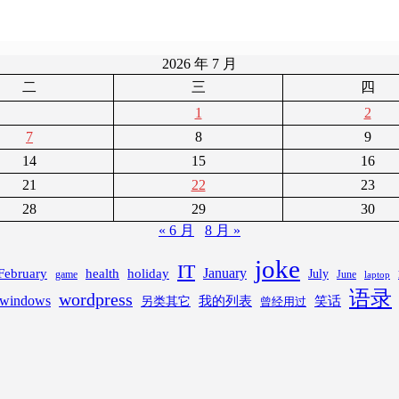
2026 年 7 月
二
三
四
1
2
7
8
9
14
15
16
21
22
23
28
29
30
« 6 月
8 月 »
joke
IT
February
health
January
holiday
July
game
June
laptop
语录
wordpress
windows
笑话
我的列表
另类其它
曾经用过