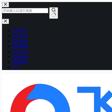
跳
至
内
容
无
结
廿四节气
果
备忘记录
笑话精品
经典转载
浮生小记
美图转载
曾经用过
关于