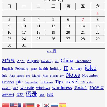
日
一
二
三
四
五
六
1
2
3
4
5
6
7
8
9
10
11
12
13
14
15
16
17
18
19
20
21
22
23
24
25
26
27
28
29
30
31
« 7 月
China
24节气
August
April
December
blackberry
car
joke
IT
February
health
January
English
holiday
game
Notes
November
July
March
June
May
laptop
Mobile
my
live
travel
pic
Tips
October
Software
September
TV
video
wordpress
website
windows
web
我的列表
wealth
另类其它
语录
笑话
转载
曾经用过
谜语