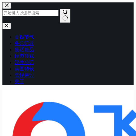
跳
至
内
容
无
结
廿四节气
果
备忘记录
笑话精品
经典转载
浮生小记
美图转载
曾经用过
关于