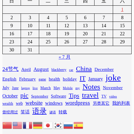
日
一
二
三
四
五
六
1
2
3
4
5
6
7
8
9
10
11
12
13
14
15
16
17
18
19
20
21
22
23
24
25
26
27
28
29
30
31
« 7 月
China
24节气
August
April
December
blackberry
car
joke
IT
February
health
January
English
holiday
game
Notes
November
July
March
June
May
laptop
Mobile
my
live
travel
pic
Tips
October
Software
September
TV
video
wordpress
website
windows
web
我的列表
wealth
另类其它
语录
笑话
转载
曾经用过
谜语