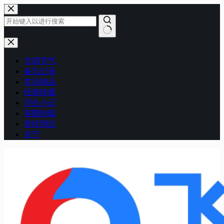
跳
至
内
容
无
结
廿四节气
果
备忘记录
笑话精品
经典转载
浮生小记
美图转载
曾经用过
关于