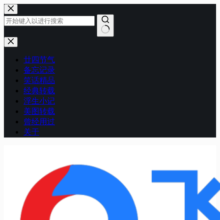
跳
至
内
容
无
结
廿四节气
果
备忘记录
笑话精品
经典转载
浮生小记
美图转载
曾经用过
关于