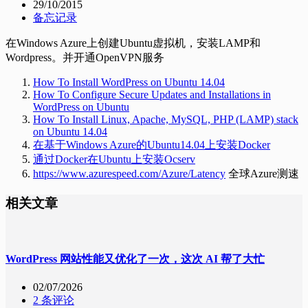
29/10/2015
备忘记录
在Windows Azure上创建Ubuntu虚拟机，安装LAMP和
Wordpress。并开通OpenVPN服务
How To Install WordPress on Ubuntu 14.04
How To Configure Secure Updates and Installations in
WordPress on Ubuntu
How To Install Linux, Apache, MySQL, PHP (LAMP) stack
on Ubuntu 14.04
在基于Windows Azure的Ubuntu14.04上安装Docker
通过Docker在Ubuntu上安装Ocserv
https://www.azurespeed.com/Azure/Latency
全球Azure测速
相关文章
WordPress 网站性能又优化了一次，这次 AI 帮了大忙
02/07/2026
2 条评论