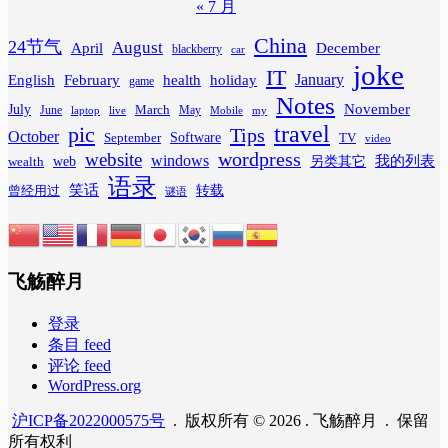
« 7 月
China
24节气
August
April
December
blackberry
car
joke
IT
February
health
January
English
holiday
game
Notes
November
July
March
June
May
laptop
Mobile
my
live
travel
pic
Tips
October
Software
September
TV
video
wordpress
website
windows
web
我的列表
wealth
另类其它
语录
笑话
转载
曾经用过
谜语
飞觞醉月
登录
条目 feed
评论 feed
WordPress.org
沪ICP备2022000575号
. 版权所有 © 2026 . 飞觞醉月 . 保留
所有权利