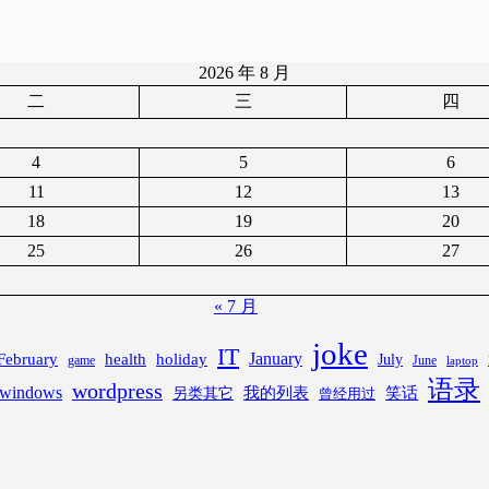
2026 年 8 月
二
三
四
4
5
6
11
12
13
18
19
20
25
26
27
« 7 月
joke
IT
February
health
January
holiday
July
game
June
laptop
语录
wordpress
windows
笑话
我的列表
另类其它
曾经用过