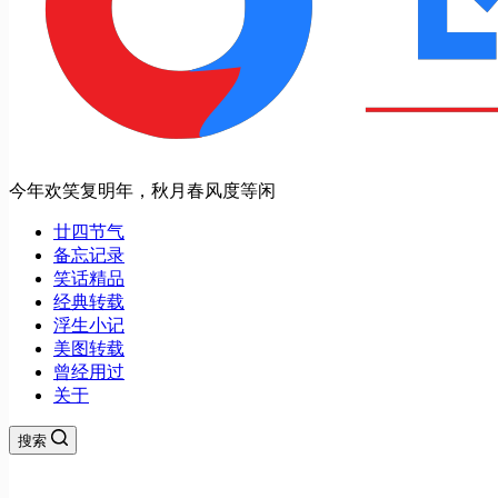
今年欢笑复明年，秋月春风度等闲
廿四节气
备忘记录
笑话精品
经典转载
浮生小记
美图转载
曾经用过
关于
搜索