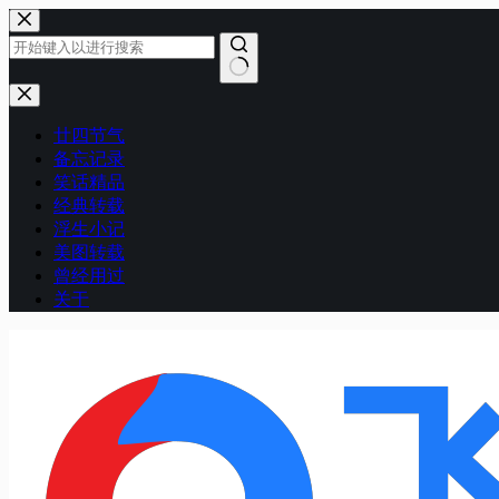
跳
至
内
容
无
结
廿四节气
果
备忘记录
笑话精品
经典转载
浮生小记
美图转载
曾经用过
关于