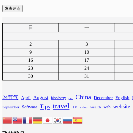
发表评论
日
一
2
3
9
10
16
17
23
24
30
31
China
24节气
August
April
December
English
blackberry
car
travel
Tips
website
Software
web
wealth
September
TV
video