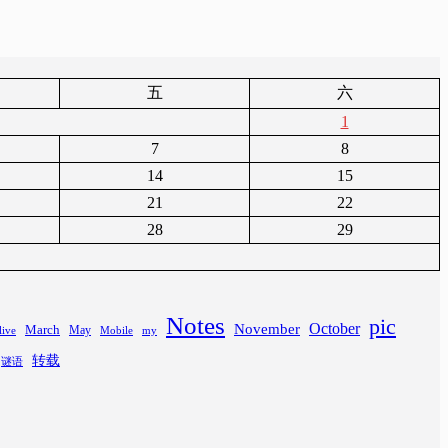
五
六
1
7
8
14
15
21
22
28
29
Notes
pic
November
October
March
May
Mobile
my
live
转载
谜语