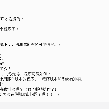
你输入什么东西后才崩溃的？
礼拜没动那个程序了！
西。（我的机器环境下，无法测试所有的可能情况。）
因。
测试。
的代码。
描病毒了么？
el? 即便程序不行了，（你觉得）程序写得如何？
tem.” 你不能在你系统上使用那个版本的程序。（程序版本和系统有冲突。）
作啊？
?” 程序崩溃时，你在做什么呢？（做了哪些操作？）
！！（潜台词：怎么在你那就出问题了呢！！！）