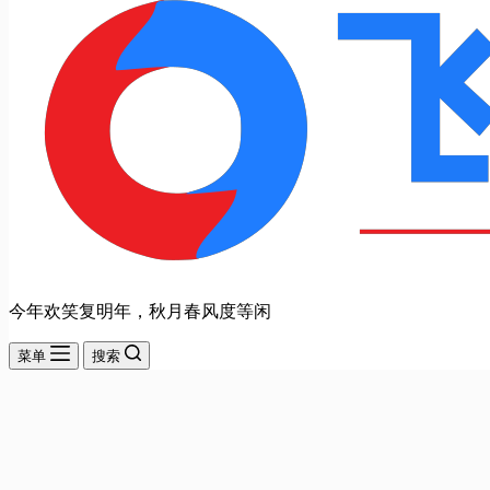
今年欢笑复明年，秋月春风度等闲
菜单
搜索