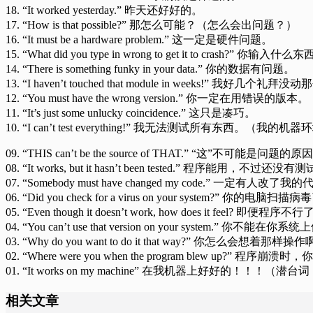
18. “It worked yesterday.” 昨天还好好的。
17. “How is that possible?” 那怎么可能？（怎么会出问题？）
16. “It must be a hardware problem.” 这一定是硬件问题。
15. “What did you type in wrong to get it to crash?” 
14. “There is something funky in your data.” 你的数据有问题。
13. “I haven’t touched that module in weeks!” 我好几个
12. “You must have the wrong version.” 你一定在用错误的版本。
11. “It’s just some unlucky coincidence.” 这只是凑巧。
10. “I can’t test everything!” 我无法测试所有东
09. “THIS can’t be the source of THAT.” “这”不可能是问题的原
08. “It works, but it hasn’t been tested.” 程序能用，不过还没有
07. “Somebody must have changed my code.” 一定有人改了我
06. “Did you check for a virus on your system?” 你的电脑扫
05. “Even though it doesn’t work, how does it fe
04. “You can’t use that version on your sys
03. “Why do you want to do it that way?” 你怎么会想着那样操
02. “Where were you when the program blew up
01. “It works on my machine” 在我机器上好好的！
相关文章