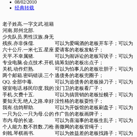
08/02/2010
经典转载
老子姓高.一字文武.祖籍
河南.郑州北部.
少先队员.男性汉族.身无
残疾.亦非侏儒.
可以为爱喝酒的老板开车子；可以为
六十公斤.一米七五.星座
爱请客的老板发帖子；
天平.不幸属猪.
可以为闹诉讼的老板写状子；可以为
专业电脑.会点技术.开机
搞筹划的老板出点子；
关机.动作烂熟.
可以为怕事儿的老板壮胆子；可以为
两个邮箱.密码错误.三个
逃债务的老板兜圈子；
QQ. 全部中毒.
可以为追债务的老板操刀子；可以为
寝室电话.移民印度.我的
没门卫的老板看厂子；
手机.欠费十五.
可以为搞营销的老板扯幌子；可以为
要知天无.绝人之路.幸好
没性格的老板耍性子；
我有.信鸽帮助.
可以为开饭馆的老板刷盘子；可以为
一只为公.一只为母.公的
作广告的老板画牌子；
市内.母的长途.
可以为喜滋事的老板生乱子；可以为
个人能力.数不胜数.刀枪
善撒网的老板管绳子；
剑戟.琴棋画书.
可以为效益差的老板找路子；可以为