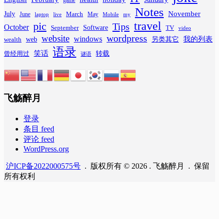
Notes
November
July
March
June
May
laptop
Mobile
my
live
travel
pic
Tips
October
Software
September
TV
video
wordpress
website
windows
web
我的列表
wealth
另类其它
语录
笑话
转载
曾经用过
谜语
飞觞醉月
登录
条目 feed
评论 feed
WordPress.org
沪ICP备2022000575号
. 版权所有 © 2026 . 飞觞醉月 . 保留
所有权利