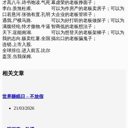
才高八斗.诗书饱读.气死
幕虚荣的老板挣面子；
李白.羡煞杜甫.
可以为作房产的老板卖房子；可以为
口若悬河.张弛有度.孔明
大企业的老板管班子；
遇我.尸横马路.
可以为好打听的老板做探子；可以为
满腹经纶.恃才傲物.牛逼
智商低的老板想法子；
天下.逞能南湖.
可以为想登天的老板架梯子；可以为
我的志向.贩卖红薯.全国
搞出口的老板骗鬼子；
连锁.上市入股.
全球排位.进入前五.比尔
盖茨.当我保姆.
相关文章
世界睡眠日 – 不放假
21/03/2026