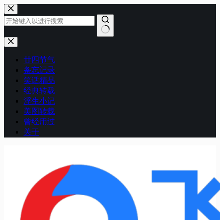
跳
至
内
容
无
结
廿四节气
果
备忘记录
笑话精品
经典转载
浮生小记
美图转载
曾经用过
关于