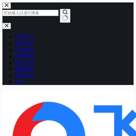
跳
至
内
容
无
结
廿四节气
果
备忘记录
笑话精品
经典转载
浮生小记
美图转载
曾经用过
关于