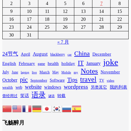
2
3
4
5
6
7
8
9
10
11
12
13
14
15
16
17
18
19
20
21
22
23
24
25
26
27
28
29
30
31
« 7 月
China
24节气
August
April
December
blackberry
car
joke
IT
February
health
January
English
holiday
game
Notes
November
July
March
June
May
laptop
Mobile
my
live
travel
pic
Tips
October
Software
September
TV
video
wordpress
website
windows
web
我的列表
wealth
另类其它
语录
笑话
转载
曾经用过
谜语
飞觞醉月