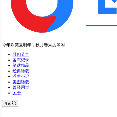
今年欢笑复明年，秋月春风度等闲
廿四节气
备忘记录
笑话精品
经典转载
浮生小记
美图转载
曾经用过
关于
搜索