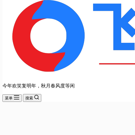
今年欢笑复明年，秋月春风度等闲
菜单
搜索