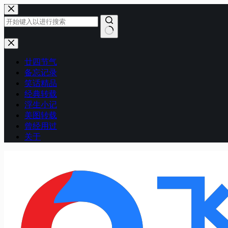
跳
至
内
容
无
结
廿四节气
果
备忘记录
笑话精品
经典转载
浮生小记
美图转载
曾经用过
关于