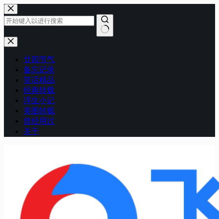
跳
至
内
容
无
结
廿四节气
果
备忘记录
笑话精品
经典转载
浮生小记
美图转载
曾经用过
关于