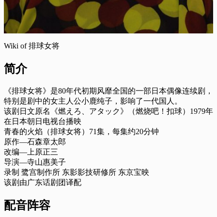
Wiki of 排球女将
简介
《排球女将》是80年代初期风靡全国的一部日本偶像连续剧，
特别是剧中的女主人公小鹿纯子，影响了一代国人。
该剧日文原名《燃えろ、アタック》（燃烧吧！扣球）1979年
在日本朝日电视台播映
青春的火焰（排球女将）71集，每集约20分钟
原作—石森章太郎
改编—上原正三
导演—寺山惠美子
录制 鹭宫制作所 东影影技研修所 东京宝映
该剧由广东话剧团译配
配音阵容