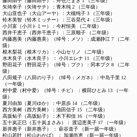
藤田阳子（藤田阳子）：舟仓たまき 1 （三年级）
矢琦幸子（矢琦サチ）：青木纯 2 （三年级）
大山亚也子（大山アーヤ）：大槻纯子 3 （三年级）
铃木美智（铃木ミッチー）：三谷晃代 4 （三年级）
小川富（小川トミー）：今村恒美 （二年级）
西井千恵子（西井千恵子）：三原顺子 （二年级）
内藤惠美（内藤惠美）（绰号：メソ）：成瀬静江 7 （二年
级）
根木梨花（根木リカ）：小山セリノ （二年级）
水木良子（水木良子） ： 小川エレナ 11 （三年级）
野田花子（野田花子）（绰号：プク）：冈本プク 8 （二年
级）
八田规子（八田のり子）（绰号：メガネ）：中岛千里 12
（一年级）
村中爱（村中爱）（绰号：チビ） ：横田ひとみ 13 （一年
级）
夏川由加（夏川ゆか）：中原歩 14 （二年级）
西方美树（西方美树）：池田信子 15 （二年级）
高坂鲇子（高坂鮎子）：木下和佳 16 （一年级）
五十岚正巳（五十岚まさみ）： 渡辺恵美子 17 （一年级）
新井惠子（新井惠子） ： 萩谷道子 （新一届一年级）
松山若叶（松山わかば） ： 加瀬尚恵 （新一届一年级）