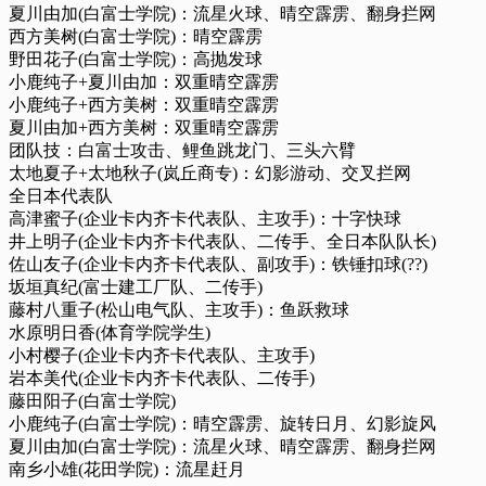
夏川由加(白富士学院)：流星火球、晴空霹雳、翻身拦网
西方美树(白富士学院)：晴空霹雳
野田花子(白富士学院)：高抛发球
小鹿纯子+夏川由加：双重晴空霹雳
小鹿纯子+西方美树：双重晴空霹雳
夏川由加+西方美树：双重晴空霹雳
团队技：白富士攻击、鲤鱼跳龙门、三头六臂
太地夏子+太地秋子(岚丘商专)：幻影游动、交叉拦网
全日本代表队
高津蜜子(企业卡内齐卡代表队、主攻手)：十字快球
井上明子(企业卡内齐卡代表队、二传手、全日本队队长)
佐山友子(企业卡内齐卡代表队、副攻手)：铁锤扣球(??)
坂垣真纪(富士建工厂队、二传手)
藤村八重子(松山电气队、主攻手)：鱼跃救球
水原明日香(体育学院学生)
小村樱子(企业卡内齐卡代表队、主攻手)
岩本美代(企业卡内齐卡代表队、二传手)
藤田阳子(白富士学院)
小鹿纯子(白富士学院)：晴空霹雳、旋转日月、幻影旋风
夏川由加(白富士学院)：流星火球、晴空霹雳、翻身拦网
南乡小雄(花田学院)：流星赶月