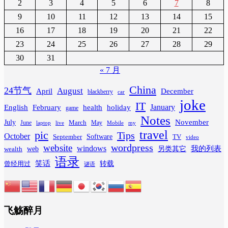
2
3
4
5
6
7
8
9
10
11
12
13
14
15
16
17
18
19
20
21
22
23
24
25
26
27
28
29
30
31
« 7 月
China
24节气
August
April
December
blackberry
car
joke
IT
February
health
January
English
holiday
game
Notes
November
July
March
June
May
laptop
Mobile
my
live
travel
pic
Tips
October
Software
September
TV
video
wordpress
website
windows
web
我的列表
wealth
另类其它
语录
笑话
转载
曾经用过
谜语
飞觞醉月