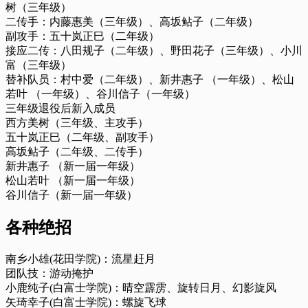
树（三年级）
二传手：内藤惠美（三年级）、高坂鲇子（二年级）
副攻手：五十岚正巳（二年级）
接应二传：八田规子（二年级）、野田花子（三年级）、小川
富（三年级）
替补队员：村中爱（二年级）、新井惠子 （一年级）、松山
若叶 （一年级）、谷川信子（一年级）
三年级退役后新入成员
西方美树（三年级、主攻手）
五十岚正巳（二年级、副攻手）
高坂鲇子（二年级、二传手）
新井惠子 （新一届一年级）
松山若叶 （新一届一年级）
谷川信子（新一届一年级）
各种绝招
南乡小雄(花田学院)：流星赶月
团队技：游动掩护
小鹿纯子(白富士学院)：晴空霹雳、旋转日月、幻影旋风
矢琦幸子(白富士学院)：螺旋飞球