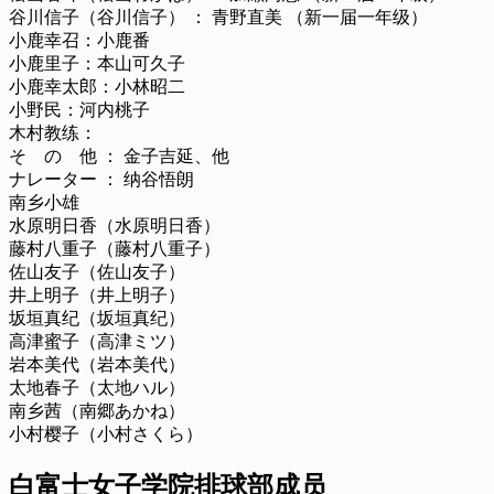
谷川信子（谷川信子） ： 青野直美 （新一届一年级）
小鹿幸召：小鹿番
小鹿里子：本山可久子
小鹿幸太郎：小林昭二
小野民：河内桃子
木村教练：
そ の 他 ： 金子吉延、他
ナレーター ： 纳谷悟朗
南乡小雄
水原明日香（水原明日香）
藤村八重子（藤村八重子）
佐山友子（佐山友子）
井上明子（井上明子）
坂垣真纪（坂垣真纪）
高津蜜子（高津ミツ）
岩本美代（岩本美代）
太地春子（太地ハル）
南乡茜（南郷あかね）
小村樱子（小村さくら）
白富士女子学院排球部成员