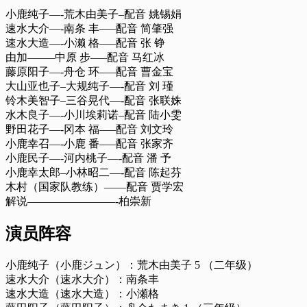
小鹿纯子—-荒木由美子–配音 姚锡娟
速水大介—-南条 丰—–配音 简肇强
速水大造—-小濑 格—–配音 张 铮
由加——–中原 步—–配音 马红冰
藤原阳子—-舟仓 环—–配音 曹金宝
大山亚也子–大规纯子—-配音 刘 瑾
铃木美智子–三谷晃代—-配音 张联姝
水木良子—-小川埃莉诺–配音 陆小雯
野田花子—-冈本 福—–配音 刘文玲
小鹿幸召—-小鹿 番—–配音 张家齐
小鹿民子—-河内桃子—-配音 潘 予
小鹿幸太郎–小林昭二—-配音 陈起芬
木村（国家队教练）——配音 贾学宏
解说————————-柏崇新
演员阵容
小鹿纯子（小鹿ジュン）：荒木由美子 5 （二年级）
速水大介（速水大介）：南条丰
速水大造（速水大造）：小瀬格