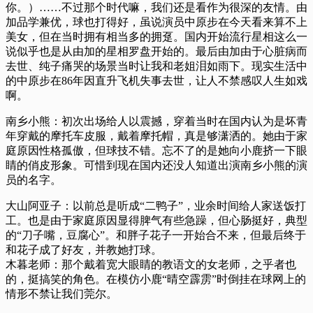
你。）……不过那个时代嘛，我们还是看作为很深的友情。由
加品学兼优，球也打得好，虽说演员中原步在今天看来算不上
美女，但在当时拥有相当多的拥趸。国内开始流行星相这么一
说似乎也是从由加的星相罗盘开始的。最后由加由于心脏病而
去世、纯子痛哭的场景当时让我和老姐泪如雨下。现实生活中
的中原步在86年因直升飞机失事去世，让人不禁感叹人生如戏
啊。
南乡小熊：初次出场给人以震撼，穿着当时在国内认为是坏青
年穿戴的摩托车皮服，戴着摩托帽，真是够潇洒的。她由于家
庭原因性格孤傲，但球技不错。忘不了的是她向小鹿挤一下眼
睛的俏皮形象。可惜到现在国内还没人知道出演南乡小熊的演
员的名字。
大山阿亚子：以前总是听成“二鸭子”，业余时间给人家送饭打
工。也是由于家庭原因显得脾气有些急躁，但心肠挺好，典型
的“刀子嘴，豆腐心”。和胖子花子一开始合不来，但最后终于
和花子成了好友，并教她打球。
木暮老师：那个戴着宽大眼睛的教语文的女老师，之乎者也
的，挺搞笑的角色。在模仿小鹿“晴空霹雳”时倒挂在球网上的
情形不禁让我们莞尔。