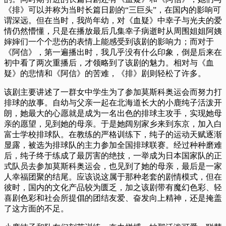
《排》可以并称为当时长篇日剧的“三巨头”，在国内的影响可
谓深远。但在当时，我尚年幼，对《血疑》中幸子与光夫的爱
情仍然懵懂，只是在播放最后几集幸子病逝时从周围姐姐阿姨
婶婶们一个个悲伤的表情上能感受到该剧的影响力；而对于
《阿信》，第一遍播出时，我几乎没有什么印象，倒是后来在
初中看了两次重播后，才领略到了该剧的魅力。相对与《血
疑》的悲情和《阿信》的苦难，《排》剧则轻松了许多。
该剧主要讲述了一群女中学生为了参加莫斯科奥运会而努力打
排球的故事。自幼与父亲一起在北海道长大的小鹿纯子活泼开
朗，她最大的心愿就是成为一名出色的排球主攻手，实现她母
亲的愿望，见到她的母亲。于是她阔别家乡来到东京，加入白
富士学校排球队。在教练的严格训练下，纯子的运动天赋逐渐
显露，被选为排球队的主力参加全国排球联赛。经过种种磨难
后，纯子终于练成了最厉害的绝技，一举成为日本国家队的正
式队员去参加莫斯科奥运会，也见到了她的母亲，最后是一家
人幸福团聚的结尾。应该说这属于那种老套的剧情模式，但在
彼时，国内的文化产品较为匮乏，加之该剧带有魔幻色彩、轻
喜剧色彩和社会所提倡的团结友爱、奋发向上精神，还是掩盖
了这方面的不足。