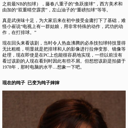
之前最NB的扣球），藤春八重子的“鱼跃接球”，西方美术和
由加的“双重晴空霹雳”，左山油子的“重磅扣球”等等。
真是武侠味十足，为大家后来在初中接受金庸打下了基础，难
怪小崔说“电视上有一群姑娘，用非常特殊的动作，武功的动
作，在打排球。”
现在回头来看该剧，当时令人热血沸腾的必杀技扣球特技显得
无比粗糙，明显就是把排球和人的影像进行拉伸变形、镜像等
处理，现在即使是在PC上也能很容易地实现，一些以前没有
看过该剧的人现在看到时因此有些不屑。但想想该剧是拍摄于
1978年，那时电脑的水平…想象一下吧。
现在的纯子 已变为纯子婶婶