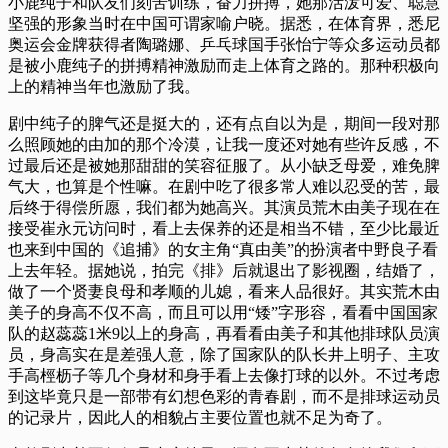
小鹿纯子和队友们刻苦训练，奋力拼搏，她那活泼可爱、聪慧
坚强的形象当时在中国可谓家喻户晓。据悉，在体育界，悉尼
奥运会金牌获得者陶璐娜、乒乓球国手张怡宁等众多运动员都
是被小鹿纯子的拼搏精神激励而走上体育之路的。那种积极向
上的精神当年也激励了我。
剧中纯子的脾气还是挺大的，还有点自以为是，期间一段对那
么照顾她的由加的那个冷漠，让我一度还对她有些许反感，不
过最后还是被她那甜甜的笑容征服了。从小缺乏母爱，难免脾
气大，也算是个性嘛。在剧中吃了很多常人难以忍受的苦，最
后终于得偿所愿，我们都为她高兴。其演员荒木由美子现在在
接受崔永元访问时，看上去保养的还是相当不错，至少比最近
也来到中国的《追捕》的女主角“真由美”的扮演者中野良子看
上去年轻。据她说，拍完《排》后就退出了影视圈，结婚了，
做了一个贤妻良母和孝顺的儿媳，看来人品很好。其实荒木由
美子的身高不仅不高，而且可以用“矮”字形容，看看中国国家
队的赵蕊蕊1米9以上的身高，再看看由美子和其他排球队员演
员，身高实在是差强人意，除了国家队的队长井上明子、主攻
手高桱枥子等几个身材和身手看上去像打球的以外。不过考虑
到这毕竟只是一部带有幻想色彩的青春剧，而不是排球运动员
的记录片，因此人的相貌占主要位置也就不足为奇了。