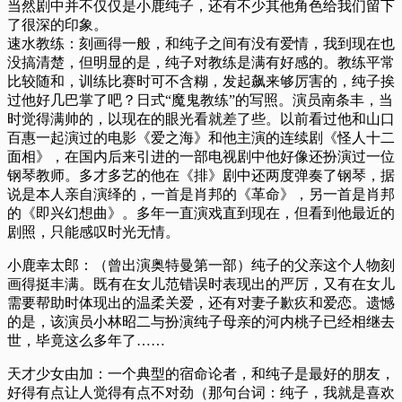
当然剧中并不仅仅是小鹿纯子，还有不少其他角色给我们留下
了很深的印象。
速水教练：刻画得一般，和纯子之间有没有爱情，我到现在也
没搞清楚，但明显的是，纯子对教练是满有好感的。教练平常
比较随和，训练比赛时可不含糊，发起飙来够厉害的，纯子挨
过他好几巴掌了吧？日式“魔鬼教练”的写照。演员南条丰，当
时觉得满帅的，以现在的眼光看就差了些。以前看过他和山口
百惠一起演过的电影《爱之海》和他主演的连续剧《怪人十二
面相》，在国内后来引进的一部电视剧中他好像还扮演过一位
钢琴教师。多才多艺的他在《排》剧中还两度弹奏了钢琴，据
说是本人亲自演绎的，一首是肖邦的《革命》，另一首是肖邦
的《即兴幻想曲》。多年一直演戏直到现在，但看到他最近的
剧照，只能感叹时光无情。
小鹿幸太郎：（曾出演奥特曼第一部）纯子的父亲这个人物刻
画得挺丰满。既有在女儿范错误时表现出的严厉，又有在女儿
需要帮助时体现出的温柔关爱，还有对妻子歉疚和爱恋。遗憾
的是，该演员小林昭二与扮演纯子母亲的河内桃子已经相继去
世，毕竟这么多年了……
天才少女由加：一个典型的宿命论者，和纯子是最好的朋友，
好得有点让人觉得有点不对劲（那句台词：纯子，我就是喜欢