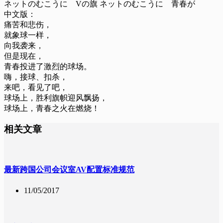
ネットのむこうに Vの旗 ネットのむこうに 青春が
中文版：
痛苦和悲伤，
就象球一样，
向我袭来，
但是现在，
青春投进了激烈的球场。
嗨，接球、扣杀，
来吧，看见了吧，
球场上，胜利旗帜迎风飘扬，
球场上，青春之火在燃烧！
相关文章
最新跨国公司会议室AV配置标准规范
11/05/2017