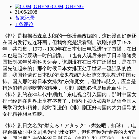
COM, OHENG
31/05/2008
备忘记录
1 条评论
《排》是根据石森章太郎的一部漫画改编的，这部漫画好像还
在国内发行过连环画，但我终究是没看到。该剧拍摄于1978
年，共71集，1979～1980年在日本朝日电视进行了首播，在日
本也是当时轰动一时的剧集。（也有人说后来由于日本追随美
国抵制80年莫斯科奥运会，该剧没有在日本广泛播出，是在中
国先红起来的）那个时候日本女排正处于世界一流强队的位
置，我国还请过日本队的“魔鬼教练”大松博文来执教过中国女
排。国人那时称日本女排为“东洋魔女”，但并非贬义，应当是
指她们特别能吃苦的精神，《排》剧想必也是应此而生吧。
《排》剧约在80年代中期由广东电视台引入国内，那时中国女
排已经是在世界上享有盛誉了，国内正如火如荼地提倡全国人
民学习女排精神。此时引进的《排》剧正好与国内大力倡导的
女排精神相互辉映。
《排》剧日文名为“燃えろ！アタック”（燃烧吧，扣球），电
视台播放时中文剧名为“排球女将”，但也有称为“青春的火焰”
的。同时期引进的长篇日剧还有《血疑》和《阿信》，她们与