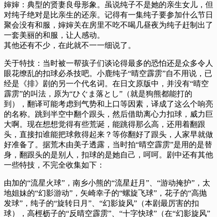
婶婶：典型的贤妻良母形象。虽说纯子不是她的亲生女儿，但
对纯子绝对是比亲生的还亲。记得有一集纯子要参加什么节日
聚会没有和服，婶婶关在房里不吃不喝几昼夜为纯子赶制出了
一套美丽的和服，让人感动。
其他还有不少，在此就不一一细说了。
关于特技：当时被一帮孩子们谈论得最多的恐怕还是众多令人
眼花缭乱的扣球必杀技吧。小鹿纯子“晴空霹雳”自不用说，已
经是《排》剧的另一个代名词。在日文原版中，并没有“晴空
霹雳”的叫法，原为“ひぐま落とし”（就是狗熊都能打的
到），翻译可能考虑到气势和上口等因素，译成了这么个响亮
的名称。跳到半空中翻个跟头，然后借助离心力扣球，威力巨
大啊。现在想想觉得有些荒诞，能跳得那么高，还用着翻跟
头，直接扣谁能把球救得起来？等你翻好了跟头，人家早就做
好准备了。据荒木由美子透露，当时拍“晴空霹雳”是用的是替
身，翻跟头的是别人，扣球的是她自己，呵呵。剧中还有其他
一些特技，不完全收集如下：
由加的“流星火球”，南乡小熊的“流星赶月”、“游动掩护”，太
地姐妹的“幻影游动”，矢崎幸子的“螺旋飞球”，花子的“高抛
发球”，纯子的“旋转日月”、“幻影旋风”（本剧最厉害的扣
球），高桱枥子的“反晴空霹雳”、“十字快球”（在“幻影旋风”