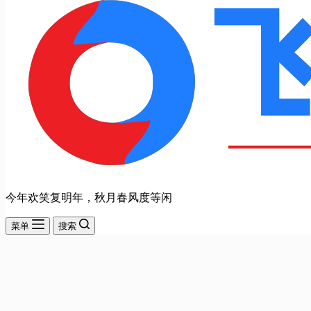
今年欢笑复明年，秋月春风度等闲
菜单
搜索