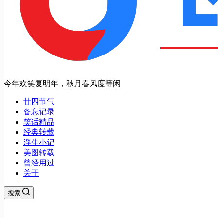
今年欢笑复明年，秋月春风度等闲
廿四节气
备忘记录
笑话精品
经典转载
浮生小记
美图转载
曾经用过
关于
搜索