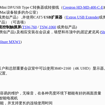
ini DP/USB Type C转换器或转接线（
Crestron HD-MD-400-C-E
于Mac设备较多的办公室）
或类似产品） ,并使用CAT5
USB扩展器
（
Extron USB Extender
或
产品）（可选项）
面控制触摸屏
(
TSW-760
/
TSW-1060
或类似产品)
类似产品) 及相应安装在会议桌，墙壁和吊顶中的
固定麦克风
(
Sh
Shure MXW1
)
向客户和总部重要会议室中可以使用3840×2160（4K UHD
配置。
更容易的维护，无噪音，在各种亮度环境下都能有好的画面质量
用智能电视机
能，并支持更长的连续使用时间