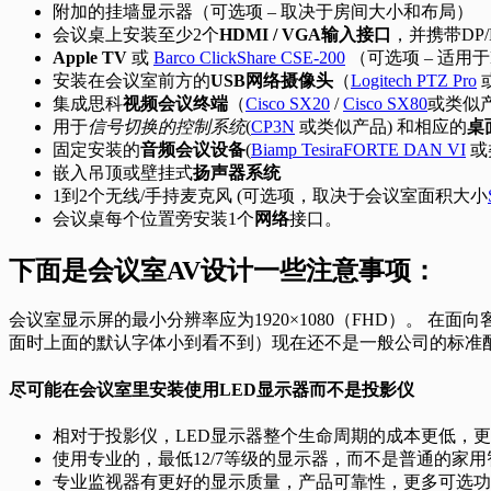
附加的挂墙显示器（可选项 – 取决于房间大小和布局）
会议桌上安装至少2个
HDMI / VGA输入接口
，并携带DP/M
Apple TV
或
Barco ClickShare CSE-200
（可选项 – 适用
安装在会议室前方的
USB网络摄像头
（
Logitech PTZ Pro
集成思科
视频会议终端
（
Cisco SX20
/
Cisco SX80
或类似
用于
信号切换的控制系统
(
CP3N
或类似产品) 和相应的
桌
固定安装的
音频会议设备
(
Biamp TesiraFORTE DAN VI
或
嵌入吊顶或壁挂式
扬声器系统
1到2个无线/手持麦克风 (可选项，取决于会议室面积大小
会议桌每个位置旁安装1个
网络
接口。
下面是会议室AV设计一些注意事项：
会议室显示屏的最小分辨率应为1920×1080（FHD）。 在面
面时上面的默认字体小到看不到）现在还不是一般公司的标准
尽可能在会议室里安装使用LED显示器而不是投影仪
相对于投影仪，LED显示器整个生命周期的成本更低，
使用专业的，最低12/7等级的显示器，而不是普通的家
专业监视器有更好的显示质量，产品可靠性，更多可选功