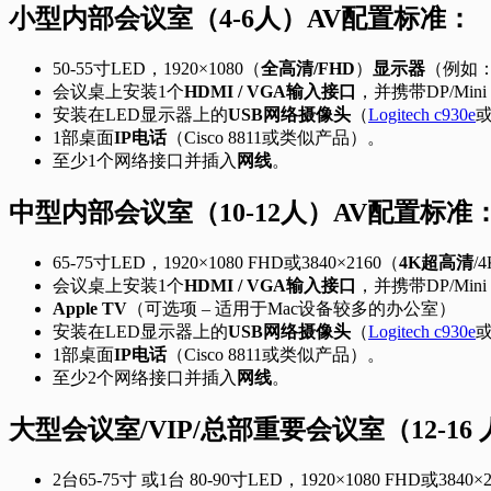
小型内部会议室（4-6人）AV配置标准：
50-55寸LED，1920×1080（
全高清/FHD
）
显示器
（例如
会议桌上安装1个
HDMI / VGA输入接口
，并携带DP/Mini D
安装在LED显示器上的
USB网络摄像头
（
Logitech c930e
或
1部桌面
IP电话
（Cisco 8811或类似产品）。
至少1个网络接口并插入
网线
。
中型内部会议室（10-12人）AV配置标准
65-75寸LED，1920×1080 FHD或3840×2160（
4K超高清
/
会议桌上安装1个
HDMI / VGA输入接口
，并携带DP/Mini
Apple TV
（可选项 – 适用于Mac设备较多的办公室）
安装在LED显示器上的
USB网络摄像头
（
Logitech c930e
或
1部桌面
IP电话
（Cisco 8811或类似产品）。
至少2个网络接口并插入
网线
。
大型会议室/VIP/总部重要会议室（12-1
2台65-75寸 或1台 80-90寸LED，1920×1080 FHD或384