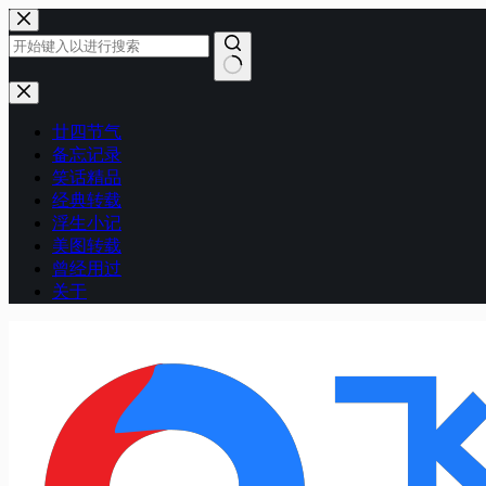
跳
至
内
容
无
结
廿四节气
果
备忘记录
笑话精品
经典转载
浮生小记
美图转载
曾经用过
关于