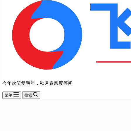
今年欢笑复明年，秋月春风度等闲
菜单
搜索