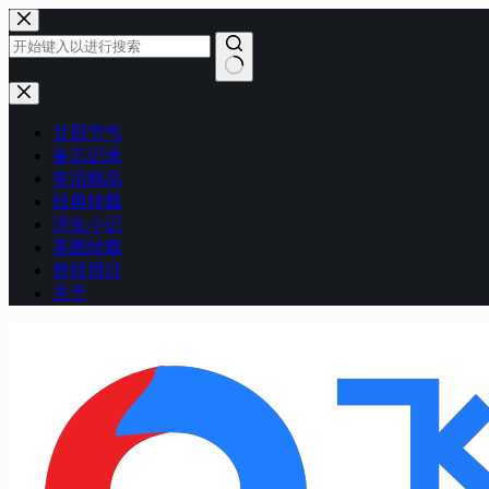
跳
至
内
容
无
结
廿四节气
果
备忘记录
笑话精品
经典转载
浮生小记
美图转载
曾经用过
关于