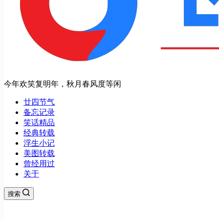
今年欢笑复明年，秋月春风度等闲
廿四节气
备忘记录
笑话精品
经典转载
浮生小记
美图转载
曾经用过
关于
搜索