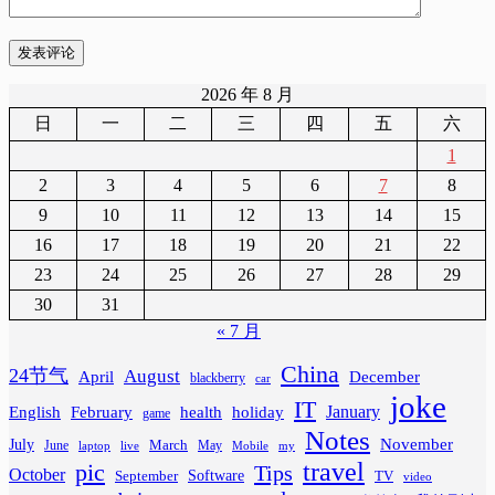
发表评论
2026 年 8 月
日
一
二
三
四
五
六
1
2
3
4
5
6
7
8
9
10
11
12
13
14
15
16
17
18
19
20
21
22
23
24
25
26
27
28
29
30
31
« 7 月
China
24节气
August
April
December
blackberry
car
joke
IT
February
health
January
English
holiday
game
Notes
November
July
March
June
May
laptop
Mobile
my
live
travel
pic
Tips
October
Software
September
TV
video