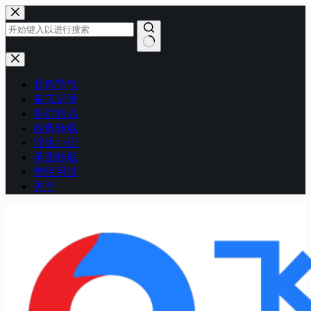
跳
至
内
容
无
结
廿四节气
果
备忘记录
笑话精品
经典转载
浮生小记
美图转载
曾经用过
关于