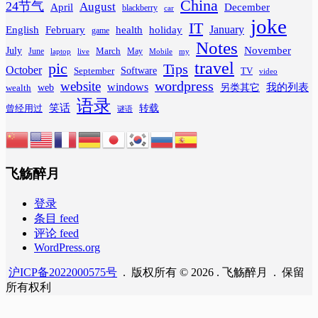
China
24节气
August
April
December
blackberry
car
joke
IT
February
health
January
English
holiday
game
Notes
November
July
March
June
May
laptop
Mobile
my
live
travel
pic
Tips
October
Software
September
TV
video
wordpress
website
windows
web
我的列表
wealth
另类其它
语录
笑话
转载
曾经用过
谜语
飞觞醉月
登录
条目 feed
评论 feed
WordPress.org
沪ICP备2022000575号
. 版权所有 © 2026 . 飞觞醉月 . 保留
所有权利