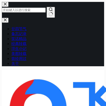
跳
至
内
容
无
结
廿四节气
果
备忘记录
笑话精品
经典转载
浮生小记
美图转载
曾经用过
关于