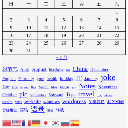
日
一
二
三
四
五
六
1
2
3
4
5
6
7
8
9
10
11
12
13
14
15
16
17
18
19
20
21
22
23
24
25
26
27
28
29
30
31
« 7 月
China
24节气
August
April
December
blackberry
car
joke
IT
February
health
January
English
holiday
game
Notes
November
July
March
June
May
laptop
Mobile
my
live
travel
pic
Tips
October
Software
September
TV
video
wordpress
website
windows
web
我的列表
wealth
另类其它
语录
笑话
转载
曾经用过
谜语