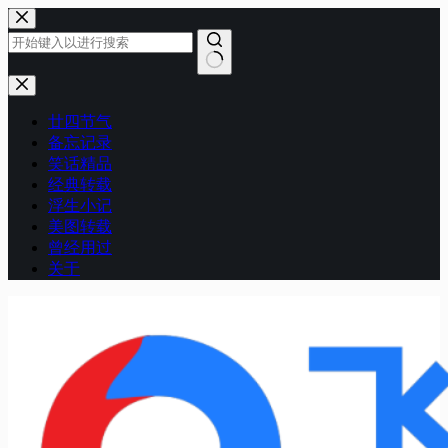
跳
至
内
容
无
结
廿四节气
果
备忘记录
笑话精品
经典转载
浮生小记
美图转载
曾经用过
关于