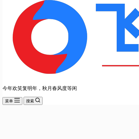
今年欢笑复明年，秋月春风度等闲
菜单
搜索