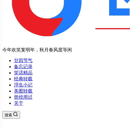
今年欢笑复明年，秋月春风度等闲
廿四节气
备忘记录
笑话精品
经典转载
浮生小记
美图转载
曾经用过
关于
搜索