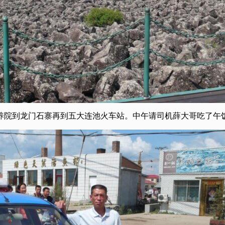
人疗养院到龙门石寨再到五大连池火车站。中午请司机薛大哥吃了