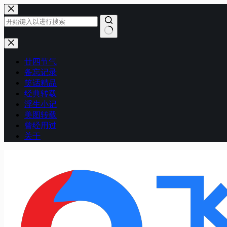
跳
至
内
容
无
结
廿四节气
果
备忘记录
笑话精品
经典转载
浮生小记
美图转载
曾经用过
关于