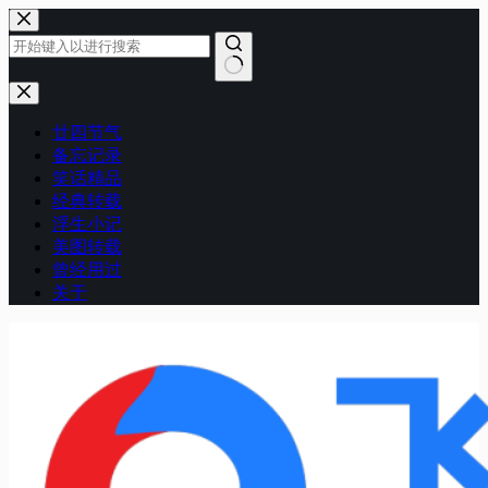
跳
至
内
容
无
结
廿四节气
果
备忘记录
笑话精品
经典转载
浮生小记
美图转载
曾经用过
关于