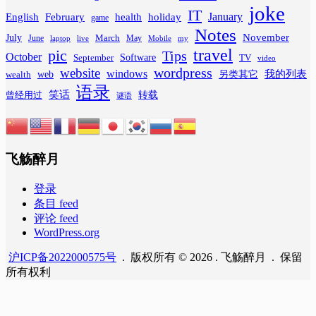
joke
IT
February
health
January
English
holiday
game
Notes
November
July
March
June
May
laptop
Mobile
my
live
travel
pic
Tips
October
Software
September
TV
video
wordpress
website
windows
web
我的列表
wealth
另类其它
语录
笑话
转载
曾经用过
谜语
飞觞醉月
登录
条目 feed
评论 feed
WordPress.org
沪ICP备2022000575号
. 版权所有 © 2026 . 飞觞醉月 . 保留
所有权利