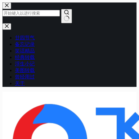
跳
至
内
容
无
结
廿四节气
果
备忘记录
笑话精品
经典转载
浮生小记
美图转载
曾经用过
关于