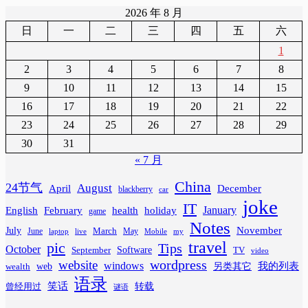
2026 年 8 月
日
一
二
三
四
五
六
1
2
3
4
5
6
7
8
9
10
11
12
13
14
15
16
17
18
19
20
21
22
23
24
25
26
27
28
29
30
31
« 7 月
China
24节气
August
April
December
blackberry
car
joke
IT
February
health
January
English
holiday
game
Notes
November
July
March
June
May
laptop
Mobile
my
live
travel
pic
Tips
October
Software
September
TV
video
wordpress
website
windows
web
我的列表
wealth
另类其它
语录
笑话
转载
曾经用过
谜语