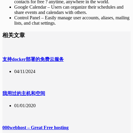
contacts for free ? anytime, anywhere in the world.
Google Calendar – Users can organize their schedules and
share events and calendars with others.
Control Panel – Easily manage user accounts, aliases, mailing
lists, and chat settings.
相关文章
支持docker部署的免费云服务
04/11/2024
我用过的主机和空间
01/01/2020
000webhost – Great Free hosting