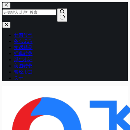
跳
至
内
容
无
结
廿四节气
果
备忘记录
笑话精品
经典转载
浮生小记
美图转载
曾经用过
关于