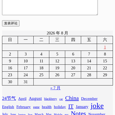
发表评论
2026 年 8 月
日
一
二
三
四
五
六
1
2
3
4
5
6
7
8
9
10
11
12
13
14
15
16
17
18
19
20
21
22
23
24
25
26
27
28
29
30
31
« 7 月
China
24节气
August
April
December
blackberry
car
joke
IT
February
health
January
English
holiday
game
Notes
November
July
March
June
May
laptop
Mobile
my
live