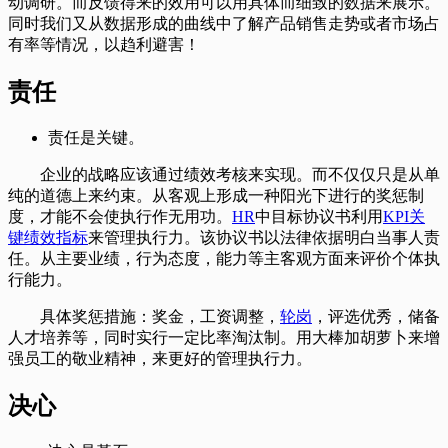
动调研。而反馈得来的效用可以用具体而细致的数据来展示。
同时我们又从数据形成的曲线中了解产品销售走势或者市场占
有率等情况，以趋利避害！
责任
责任是关键。
企业的战略应该通过绩效考核来实现。而不仅仅只是从单
纯的道德上来约束。从客观上形成一种阳光下进行的奖惩制
度，才能不会使执行作无用功。
HR
中目标协议书利用
KPI关
键绩效指标
来管理执行力。该协议书以法律依据明白当事人责
任。从主要业绩，行为态度，能力等主客观方面来评价个体执
行能力。
具体奖惩措施：奖金，工资调整，
轮岗
，评选优秀，储备
人才培养等，同时实行一定比率淘汰制。用大棒加胡萝卜来增
强员工的敬业精神，来更好的管理执行力。
决心