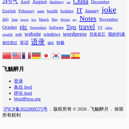
China
24节气
August
April
December
blackberry
car
joke
IT
February
health
January
English
holiday
game
Notes
November
July
March
June
May
laptop
Mobile
my
live
travel
pic
Tips
October
Software
September
TV
video
wordpress
website
windows
web
我的列表
wealth
另类其它
语录
笑话
转载
曾经用过
谜语
飞觞醉月
登录
条目 feed
评论 feed
WordPress.org
沪ICP备2022000575号
. 版权所有 © 2026 . 飞觞醉月 . 保留
所有权利