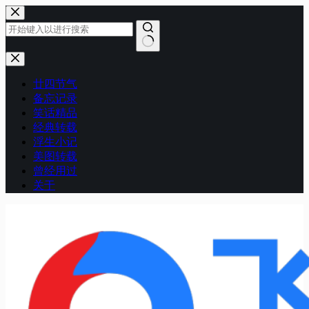
跳
至
内
容
无
结
廿四节气
果
备忘记录
笑话精品
经典转载
浮生小记
美图转载
曾经用过
关于