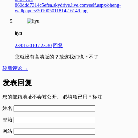
860ddd7314c5efea.skydrive.live.com/self.aspx/oheng-
wallpapers/201005011814-16149.jpg
liyu
23/01/2010 / 23:30
回复
您就没有高清版的？放这我们也下不了
评
较新评论 →
论
导
发表回复
航
您的邮箱地址不会被公开。
必填项已用
*
标注
姓名
邮箱
网站