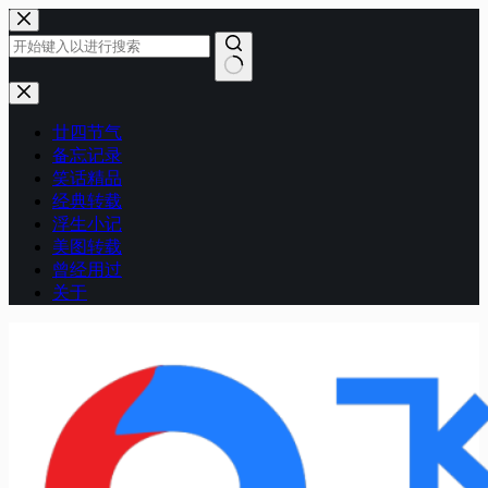
跳
至
内
容
无
结
廿四节气
果
备忘记录
笑话精品
经典转载
浮生小记
美图转载
曾经用过
关于