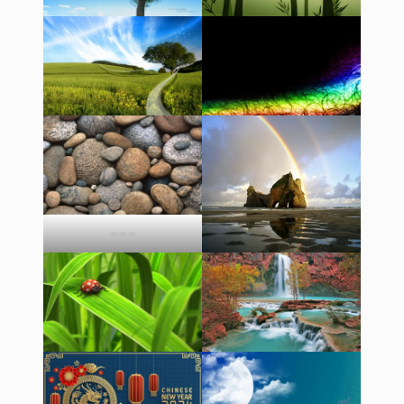
– – –