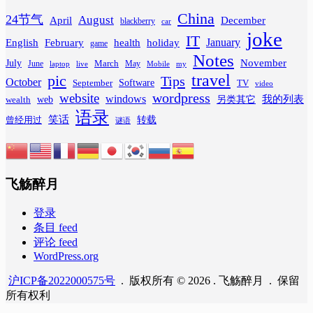
China
24节气
August
April
December
blackberry
car
joke
IT
February
health
January
English
holiday
game
Notes
November
July
March
June
May
laptop
Mobile
my
live
travel
pic
Tips
October
Software
September
TV
video
wordpress
website
windows
web
我的列表
wealth
另类其它
语录
笑话
转载
曾经用过
谜语
飞觞醉月
登录
条目 feed
评论 feed
WordPress.org
沪ICP备2022000575号
. 版权所有 © 2026 . 飞觞醉月 . 保留
所有权利