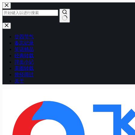
跳
至
内
容
无
结
廿四节气
果
备忘记录
笑话精品
经典转载
浮生小记
美图转载
曾经用过
关于