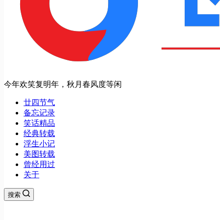
今年欢笑复明年，秋月春风度等闲
廿四节气
备忘记录
笑话精品
经典转载
浮生小记
美图转载
曾经用过
关于
搜索