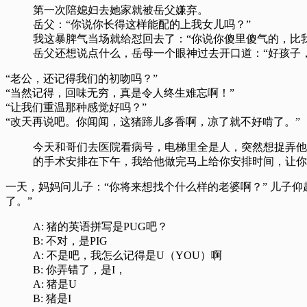
第一次陪媳妇去她家就被岳父嫌弃。
岳父：“你说你长得这样能配的上我女儿吗？”
我这暴脾气当场就给怼回去了：“你说你傻里傻气的，比
岳父还想说点什么，岳母一个眼神过去开口道：“好孩子
“老公，还记得我们的初吻吗？”
“当然记得，回味无穷，真是令人终生难忘啊！”
“让我们重温那种感觉好吗？”
“改天再说吧。你闻闻，这猪蹄儿多香啊，凉了就不好啃了。”
今天和哥们去医院看病号，电梯里全是人，突然想捉弄他
的手术安排在下午，我给他做完马上给你安排时间，让你
一天，妈妈问儿子：“你将来想找个什么样的老婆啊？” 儿子仰
了。”
A: 猪的英语拼写是PUG吧？
B: 不对，是PIG
A: 不是吧，我怎么记得是U（YOU）啊
B: 你弄错了，是I，
A: 猪是U
B: 猪是I