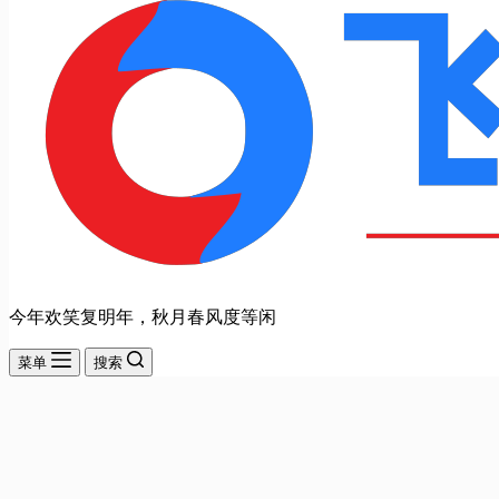
今年欢笑复明年，秋月春风度等闲
菜单
搜索