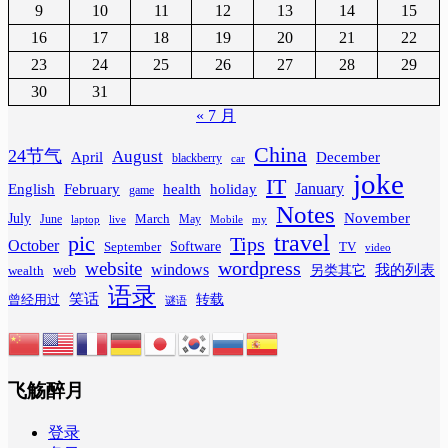
9
10
11
12
13
14
15
16
17
18
19
20
21
22
23
24
25
26
27
28
29
30
31
« 7 月
China
24节气
August
April
December
blackberry
car
joke
IT
February
health
January
English
holiday
game
Notes
November
July
March
June
May
laptop
Mobile
my
live
travel
pic
Tips
October
Software
September
TV
video
wordpress
website
windows
web
我的列表
wealth
另类其它
语录
笑话
转载
曾经用过
谜语
飞觞醉月
登录