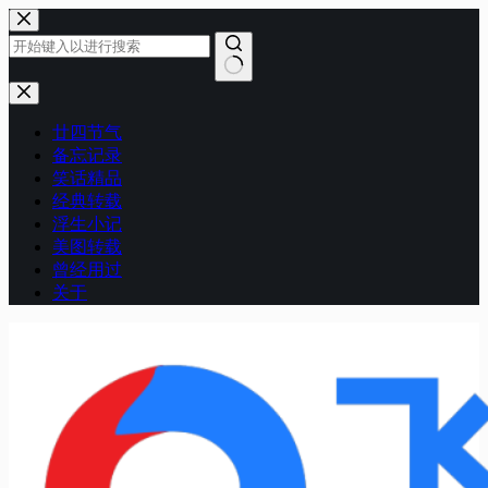
跳
至
内
容
无
结
廿四节气
果
备忘记录
笑话精品
经典转载
浮生小记
美图转载
曾经用过
关于