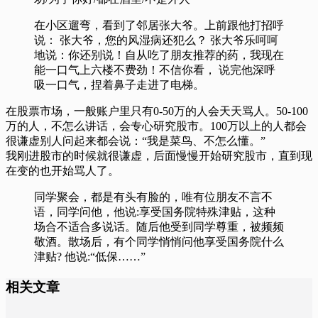
在小区遛弯，看到了邻居张大爷。上前跟他打招呼
说： 张大爷，您的风湿病还犯么？ 张大爷乐呵呵
地说：你还别说！自从吃了朋友推荐的药，我现在
能一口气上六楼不费劲！不信你看， 说完他深呼
吸一口气，捏着鼻子走进了电梯。
在股票市场，一般账户里只有0-50万的人会天天骂人。50-100
万的人，不怎么讲话，会专心研究股市。100万以上的人都会
很谦虚别人问起来都会说：“我是菜鸟、不怎么懂。”
我刚进股市的时候就很谦虚，后面慢慢开始研究股市，直到现
在变的也开始骂人了。
同学聚会，都是有头有脸的，唯有位朋友不言不
语，同学问他，他说:享受国务院特殊津贴，这种
场合不适合多说话。随后他受到同学尊重，被频频
敬酒。散场后，有个同学悄悄问他享受国务院什么
津贴? 他说:“低保……” ​​​​
相关文章