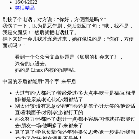
16/04/2022
笑话精品
刚接了个电话，对方说：“你好，方便面是吗？”
我愣了一下，以为是恶作剧，然后就回了句：“哦，我不是，
我是火腿肠！”然后就把电话挂了。
躺下来好一会儿我才琢磨过来，她好像说的是：“你好，方便
面试吗？”
看到一个公众号文章标题是《底层的机会来了》，
兴奋的点进去。
妈的是 Linux 内核的招聘帖。
中国的矛盾都能用“四个字”来平息
大过节的/人都死了/曾经爱过/多大点事/吃亏是福/互相理
解/都是亲戚/将心比心/婚都结了
别太计较/没有恶意/还能咋地/还是孩子/开玩笑的/他说话
直/看我面子/才刚毕业/都打工的
那么努力/怀都怀了/想开一点/都不容易/习惯就好/都能过
去/朋友一场/他喝多了/来都来了
算了算了/毕竟长辈/你还年轻/换位思考/退一步讲/听我句
劝/为了你好/都在酒里/不是外人