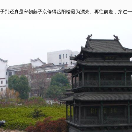
样子到还真是宋朝藤子京修得岳阳楼最为漂亮。再往前走，穿过