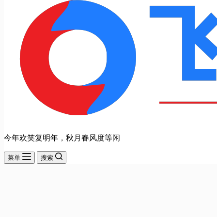
今年欢笑复明年，秋月春风度等闲
菜单
搜索