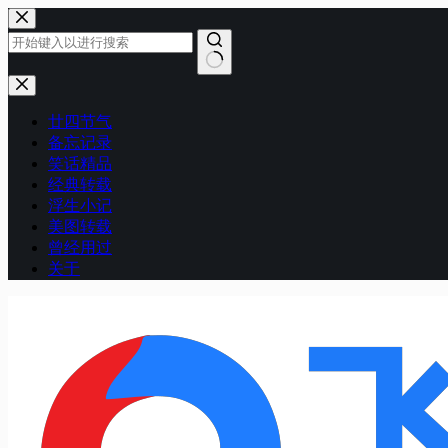
跳
至
内
容
无
结
廿四节气
果
备忘记录
笑话精品
经典转载
浮生小记
美图转载
曾经用过
关于