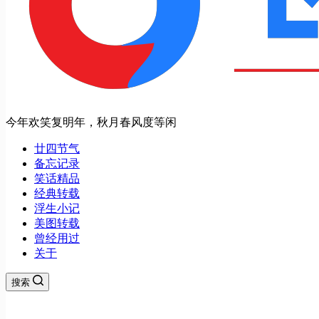
今年欢笑复明年，秋月春风度等闲
廿四节气
备忘记录
笑话精品
经典转载
浮生小记
美图转载
曾经用过
关于
搜索