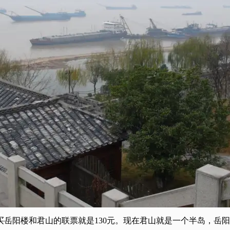
买岳阳楼和君山的联票就是130元。现在君山就是一个半岛，岳阳