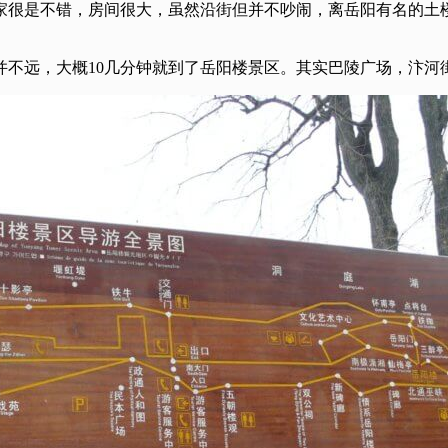
如家很是不错，房间很大，虽然沿街但并不吵闹，离岳阳有名的
并不远，大概10几分钟就到了岳阳楼景区。其实巴陵广场，汴