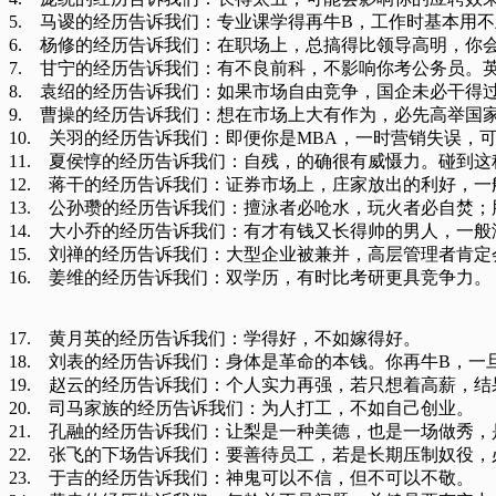
5. 马谡的经历告诉我们：专业课学得再牛B，工作时基本用
6. 杨修的经历告诉我们：在职场上，总搞得比领导高明，你
7. 甘宁的经历告诉我们：有不良前科，不影响你考公务员。
8. 袁绍的经历告诉我们：如果市场自由竞争，国企未必干得
9. 曹操的经历告诉我们：想在市场上大有作为，必先高举国
10. 关羽的经历告诉我们：即便你是MBA，一时营销失误，
11. 夏侯惇的经历告诉我们：自残，的确很有威慑力。碰到
12. 蒋干的经历告诉我们：证券市场上，庄家放出的利好，
13. 公孙瓒的经历告诉我们：擅泳者必呛水，玩火者必自焚
14. 大小乔的经历告诉我们：有才有钱又长得帅的男人，一
15. 刘禅的经历告诉我们：大型企业被兼并，高层管理者肯
16. 姜维的经历告诉我们：双学历，有时比考研更具竞争力。
17. 黄月英的经历告诉我们：学得好，不如嫁得好。
18. 刘表的经历告诉我们：身体是革命的本钱。你再牛B，
19. 赵云的经历告诉我们：个人实力再强，若只想着高薪，
20. 司马家族的经历告诉我们：为人打工，不如自己创业。
21. 孔融的经历告诉我们：让梨是一种美德，也是一场做秀
22. 张飞的下场告诉我们：要善待员工，若是长期压制奴役
23. 于吉的经历告诉我们：神鬼可以不信，但不可以不敬。