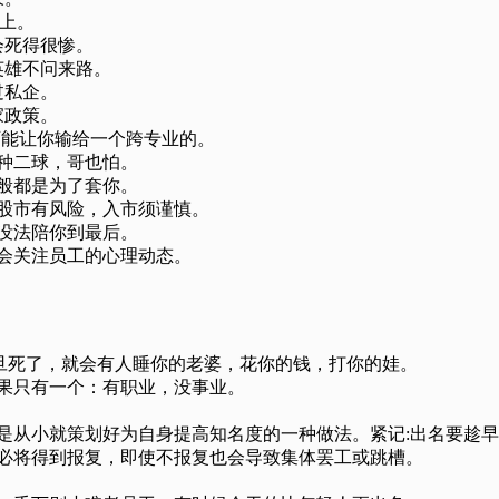
不上。
会死得很惨。
英雄不问来路。
过私企。
家政策。
可能让你输给一个跨专业的。
这种二球，哥也怕。
一般都是为了套你。
；股市有风险，入市须谨慎。
般没法陪你到最后。
定会关注员工的心理动态。
一旦死了，就会有人睡你的老婆，花你的钱，打你的娃。
结果只有一个：有职业，没事业。
，是从小就策划好为自身提高知名度的一种做法。紧记:出名要趁
，必将得到报复，即使不报复也会导致集体罢工或跳槽。