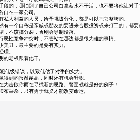
择手段的，哪怕到了自己公司白拿薪水不干活，也不要将他让对
如各自在一家公司。
在有私人利益的人员，给予挑拔分化，都是可以把它整垮的。
忽然有一个自称是亲戚或朋友的要进来合股投资或来打工的，都
团结，不该搞分裂，否则会导制没落。
进行恶性竞争冲突时，不管站在哪边都是很为难的事情。
老少美丑，最主要的是要有实力。
经理。
英明的老板跟着他干。
，犯低级错误，以致低估了对手的实力。
越像得到的报酎越高，同时还有机会升职。
手在为击败你而在寻找新的思路。警匪战就是好的例子！
人摆布宰杀，只有勇于就义才能改变命运。