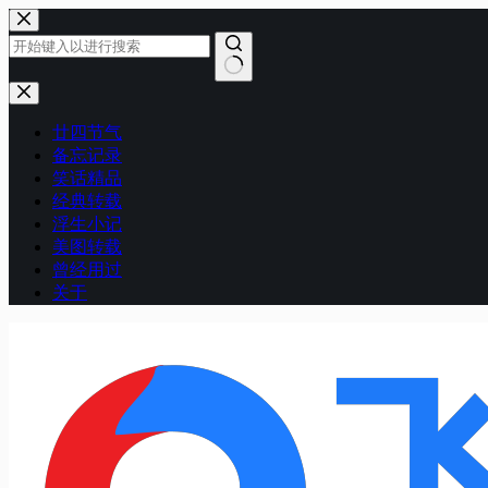
跳
至
内
容
无
结
廿四节气
果
备忘记录
笑话精品
经典转载
浮生小记
美图转载
曾经用过
关于