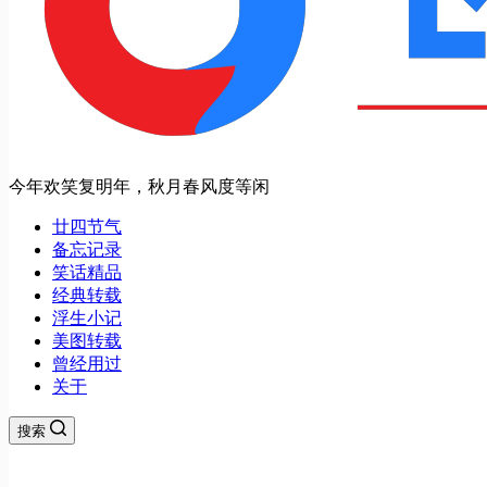
今年欢笑复明年，秋月春风度等闲
廿四节气
备忘记录
笑话精品
经典转载
浮生小记
美图转载
曾经用过
关于
搜索