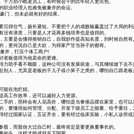
力。千万别小瞧老员工，有时候会干的比年轻人更出色。
牛的职业经理人也难免被兼并的命运。
入豪门，但未必就有好的结果。
，要沉得住气，扬长避短。不要把个人的成败输赢盖过了大局的利
于有没有潜质，只要是人才花再多钱培养也是值得的。
系，主要是会懂得推销自己，自我炒作提高知名度，到时候自然
科的，更何况自己是大款，为得家产甘当孙子的都有。
购兼并，打压个体工商户!
个好老板值得为他卖命的更难。
的得力助手看不顺眼，这种公司没有发展前途，与其继续做下去不
不起别人，尤其是老板的干儿子或小舅子之类的，哪怕自己跟老
却可能在泡烂妞。
以提高工作效率，还可以减轻人力资源。
是二手的，照样会有人花高价，哪怕是当奢侈品摆在家里，也可
绩的，要懂得如何管理、分配、开发下级员工之能量、给予重任
还得经过国家认证，五证齐全，要有经过临床实验，小私人诊所
人参股，而股份大过自己时，最终肯定是要更换董事长的。
本事的头，这样才能成就吴下阿蒙。