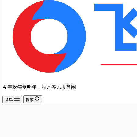
今年欢笑复明年，秋月春风度等闲
菜单
搜索