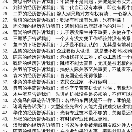
24. 黄忠的经历告诉我们：年龄并不是问题，关健是要有实
25. 刘禅的经历告诉我们：富二代自己没有本事，即使有再
26. 二乔的经历告诉我们:嫁人别只顾对方有权有势，一心嫁
27. 曹植的经历告诉我们：职场有时没有兄弟，只有利益！
28. 周公瑾的经历告诉我们：遇到和自己旗鼓相当的对手时
29. 曹嵩的经历告诉我们：儿子亲没亲生并不重要，关健在
30. 三顾茅庐告诉我们：一个人有没文凭工作经验并没有关
31. 董卓的下场告诉我们：儿子是不能乱认的，尤其是有前
32. 孟德的经历告诉我们:企业要做大做强，就是要不断地收
33. 陈宫的经历告诉我们：老板找好员工难，好员工想找一
34. 魏延的经历告诉我们：跳槽不能太盲目，尤其是被老板
35. 关羽的下场告诉我们：搞好人际关系至关重要，不能看
36. 袁术的经历告诉我们：冒充国企会死得很惨…
37. 张角的事迹告诉我们：农民企业家，不好做啊……
38. 典韦的事迹告诉我们：当你辛辛苦苦拼命的时候，老板
39. 木牛流马告诉我们：先进的机械没备是必须的，不但可
40. 赤兔马的事迹告诉我们：名牌的东西就是不一样，哪怕
41. 诸葛亮告诉我们：大型企业光靠个人能力是很难突破业
42. 华佗的经历告诉我们：光有专业技术是不够的，关健是
43. 孙权的经历告诉我们：有时候守业比创业更难。
44. 汉献帝的经历告诉我们：当家族企业被亲戚朋友或外姓
45. 阿蒙的经历告诉我们：在企业如果没本事，要跟就跟有