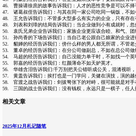
46. 曹操请徐庶的故事告诉我们：人才的恶性竞争是可以不
47. 诸葛叔侄告诉我们：与其在同一家公司吃同一锅饭，不
48. 王允告诉我们：不管多大型多么有实力的企业，只有存
49. 刘表和刘璋的结局告诉我们：当企业做到小有成就时，
50. 袁氏兄弟企业告诉我们：家族企业更应该合睦、和气、
51. 孙尚香的下场告诉我们：当自己老公跟自己娘家的企业
52. 貂婵的经历告诉我们：傍什么样的男人都无所谓，不管
53. 董卓的经历告诉我们：在分公司做副总，不如在总公司做
54. 马超的经历告诉我们：自己没能力单干时，不如找一个
55. 郭嘉的经历告诉我们：红颜薄命不如天妒英才。
56. 华雄含泪告诉我们:千万别把关公错听成公关，混淆视听
57. 黄盖告诉我们：挨打也是一门学问，关健在演技，演的
58. 官渡之战告诉我们：剑拔弩张下的对峙，很可能就是对
59. 三国的战士告诉我们：没有钱权，永远只是一棋子，任
相关文章
2025年12月札记随笔