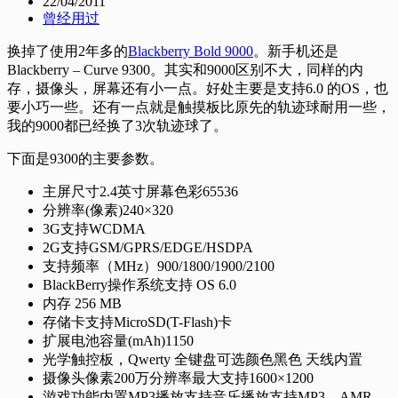
22/04/2011
曾经用过
换掉了使用2年多的
Blackberry Bold 9000
。新手机还是
Blackberry – Curve 9300。其实和9000区别不大，同样的内
存，摄像头，屏幕还有小一点。好处主要是支持6.0 的OS，也
要小巧一些。还有一点就是触摸板比原先的轨迹球耐用一些，
我的9000都已经换了3次轨迹球了。
下面是9300的主要参数。
主屏尺寸2.4英寸屏幕色彩65536
分辨率(像素)240×320
3G支持WCDMA
2G支持GSM/GPRS/EDGE/HSDPA
支持频率（MHz）900/1800/1900/2100
BlackBerry操作系统支持 OS 6.0
内存 256 MB
存储卡支持MicroSD(T-Flash)卡
扩展电池容量(mAh)1150
光学触控板，Qwerty 全键盘可选颜色黑色 天线内置
摄像头像素200万分辨率最大支持1600×1200
游戏功能内置MP3播放支持音乐播放支持MP3、AMR-