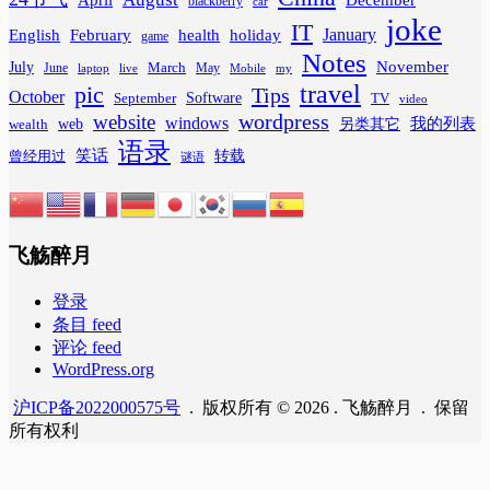
blackberry
car
joke
IT
February
health
January
English
holiday
game
Notes
November
July
March
June
May
laptop
Mobile
my
live
travel
pic
Tips
October
Software
September
TV
video
wordpress
website
windows
web
我的列表
wealth
另类其它
语录
笑话
转载
曾经用过
谜语
飞觞醉月
登录
条目 feed
评论 feed
WordPress.org
沪ICP备2022000575号
. 版权所有 © 2026 . 飞觞醉月 . 保留
所有权利