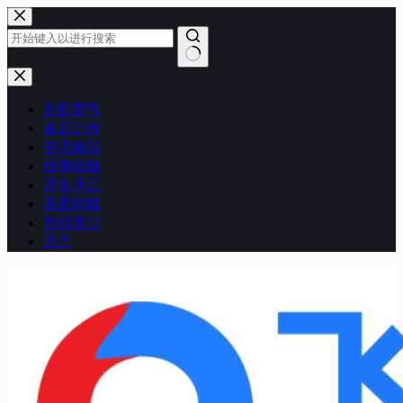
跳
至
内
容
无
结
廿四节气
果
备忘记录
笑话精品
经典转载
浮生小记
美图转载
曾经用过
关于