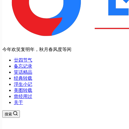
今年欢笑复明年，秋月春风度等闲
廿四节气
备忘记录
笑话精品
经典转载
浮生小记
美图转载
曾经用过
关于
搜索