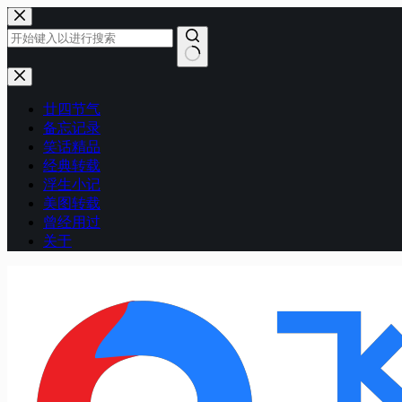
跳
至
内
容
无
结
廿四节气
果
备忘记录
笑话精品
经典转载
浮生小记
美图转载
曾经用过
关于