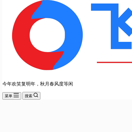
今年欢笑复明年，秋月春风度等闲
菜单
搜索