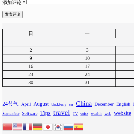
添加评论
*
发表评论
日
一
2
3
9
10
16
17
23
24
30
31
China
24节气
August
April
December
English
blackberry
car
travel
Tips
website
Software
web
wealth
September
TV
video