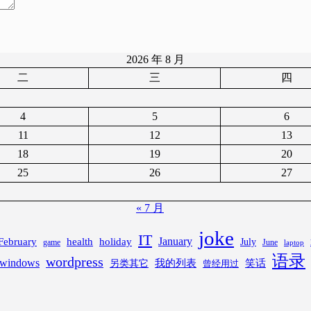
2026 年 8 月
二
三
四
4
5
6
11
12
13
18
19
20
25
26
27
« 7 月
joke
IT
February
health
January
holiday
July
game
June
laptop
语录
wordpress
windows
笑话
我的列表
另类其它
曾经用过