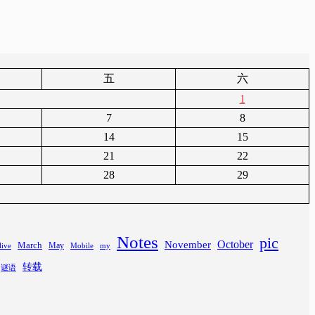
五
六
1
7
8
14
15
21
22
28
29
Notes
pic
November
October
March
May
Mobile
my
live
转载
谜语