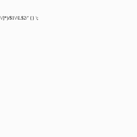
/]*)/$1\/\L$2/’ {} \;