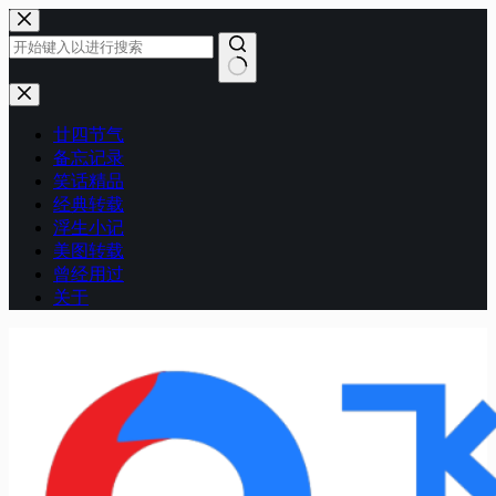
跳
至
内
容
无
结
廿四节气
果
备忘记录
笑话精品
经典转载
浮生小记
美图转载
曾经用过
关于