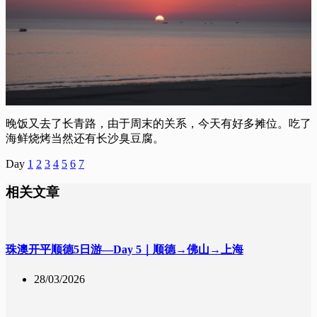
晚饭又去了长青路，由于周末的关系，今天有好多摊位。吃了
海鲜烧烤当然还有长沙臭豆腐。
Day
1
2
3
4
5
6
7
相关文章
珠澳开平顺德5日游—Day 5｜顺德→佛山→上海
28/03/2026