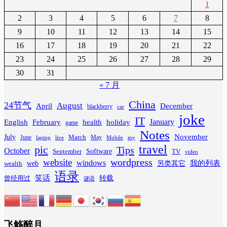
1
2
3
4
5
6
7
8
9
10
11
12
13
14
15
16
17
18
19
20
21
22
23
24
25
26
27
28
29
30
31
« 7 月
China
24节气
August
April
December
blackberry
car
joke
IT
February
health
January
English
holiday
game
Notes
November
July
March
June
May
laptop
Mobile
my
live
travel
pic
Tips
October
Software
September
TV
video
wordpress
website
windows
web
我的列表
wealth
另类其它
语录
笑话
转载
曾经用过
谜语
飞觞醉月