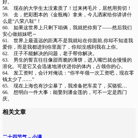
好。
58. 现在的大学生太没素质了！过来拷毛片，居然用剪切！
59. 去，把彩图本的《金瓶梅》拿来，今儿洒家给你讲讲什
么是“八荣八耻”！
60. 如果这世界上只剩下咱俩，我就把你剪了——然后我们
安心做姐妹吧～
61. 世界上最遥远的距离不是我就站在你面前,你却不知道我
爱你，而是我都进到你里面了，你却没感到我在上你。
62. 庄子不能解决的问题，老子帮你解决。
63. 男生的誓言往往像甜而脆的薄饼，进入嘴巴就会慢慢的
溶化。可是它又会迅速地潜伏进你的体内，占领你的心。
64. 发工资时，会计对俺说：“你半年领一次工资吧，现在零
钱太少了……”
65. 现在上海也有沙尘暴了，我准备把车卖了，买骆驼…
66. 想明白一件大事：能娶到潘金莲的，可不一定是西门
庆。
相关文章
二十四节气 – 小满