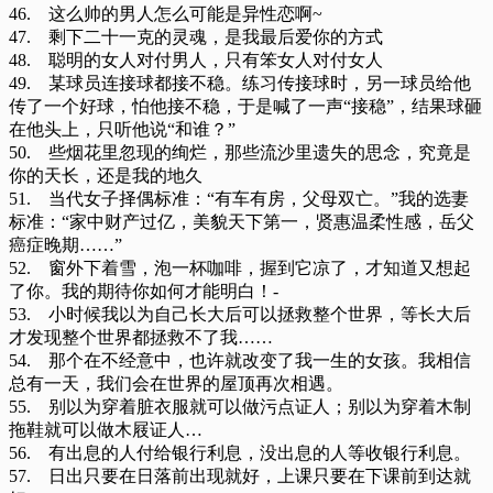
46. 这么帅的男人怎么可能是异性恋啊~
47. 剩下二十一克的灵魂，是我最后爱你的方式
48. 聪明的女人对付男人，只有笨女人对付女人
49. 某球员连接球都接不稳。练习传接球时，另一球员给他
传了一个好球，怕他接不稳，于是喊了一声“接稳”，结果球砸
在他头上，只听他说“和谁？”
50. 些烟花里忽现的绚烂，那些流沙里遗失的思念，究竟是
你的天长，还是我的地久
51. 当代女子择偶标准：“有车有房，父母双亡。”我的选妻
标准：“家中财产过亿，美貌天下第一，贤惠温柔性感，岳父
癌症晚期……”
52. 窗外下着雪，泡一杯咖啡，握到它凉了，才知道又想起
了你。我的期待你如何才能明白！-
53. 小时候我以为自己长大后可以拯救整个世界，等长大后
才发现整个世界都拯救不了我……
54. 那个在不经意中，也许就改变了我一生的女孩。我相信
总有一天，我们会在世界的屋顶再次相遇。
55. 别以为穿着脏衣服就可以做污点证人；别以为穿着木制
拖鞋就可以做木屐证人…
56. 有出息的人付给银行利息，没出息的人等收银行利息。
57. 日出只要在日落前出现就好，上课只要在下课前到达就