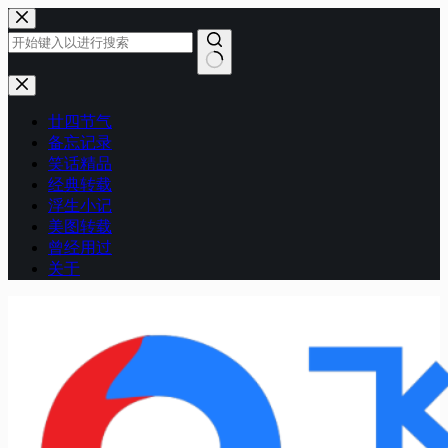
跳
至
内
容
无
结
廿四节气
果
备忘记录
笑话精品
经典转载
浮生小记
美图转载
曾经用过
关于