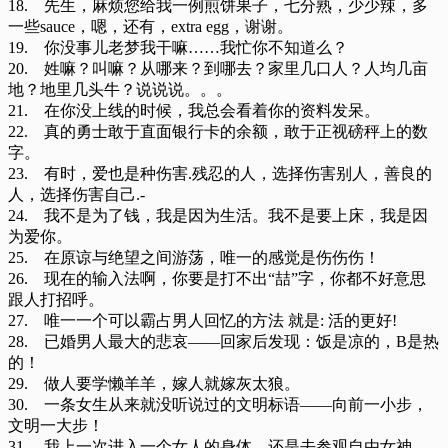
18. 先生，麻烦您给我一例煎饼果子，七分熟，少少辣，多
一些sauce，嗯，还有，extra egg，谢谢。
19. 你没事儿老梦我干嘛……我忙你不知道么？
20. 姓嘛？叫嘛？从哪来？到哪去？家里几口人？人均几亩
地？地里几头牛？说说说。。。
21. 在你没上线的时候，我总会看着你的资料发呆。
22. 真的勇士敢于直面银行卡的余额，敢于正视磅秤上的数
字。
23. 有时，爱也是种伤害.残忍的人，选择伤害别人，善良的
人，选择伤害自己.-
24. 我不是为了钱，我是因为生活。我不是要上床，我是因
为爱你。
25. 在原谅与绝望之间游荡，唯一的感觉是伤伤伤！
26. 现在的输入法啊，你要是打不出“喆”字，你都不好意思
跟人打招呼。
27. 唯一一个可以霸占男人回忆的方法 就是: 活的更好!
28. 已婚男人最大的悲哀——回家后发现：饭是凉的，B是热
的！
29. 做人要学懒羊羊，嫁人就嫁灰太狼。
30. 一条女生从来就没听说过的文明标语——向前一小步，
文明一大步！
31. 我上一次进入一个女人的身体，还是去参观自由女神