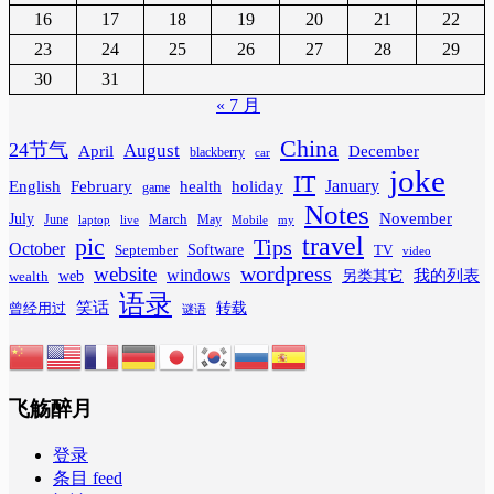
16
17
18
19
20
21
22
23
24
25
26
27
28
29
30
31
« 7 月
China
24节气
August
April
December
blackberry
car
joke
IT
February
health
January
English
holiday
game
Notes
November
July
March
June
May
laptop
Mobile
my
live
travel
pic
Tips
October
Software
September
TV
video
wordpress
website
windows
web
我的列表
wealth
另类其它
语录
笑话
转载
曾经用过
谜语
飞觞醉月
登录
条目 feed