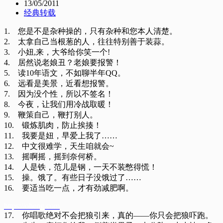
13/05/2011
经典转载
1. 您是不是杂种操的，只有杂种和您本人清楚。
2. 太拿自己当根葱的人，往往特别善于装蒜。
3. 小妞,来，大爷给你笑一个!
4. 居然说老娘丑？老娘要报警！
5. 读10年语文，不如聊半年QQ。
6. 远看是美景，近看想报警。
7. 因为没个性，所以不签名！
8. 今夜，让我们用冷战取暖！
9. 鞭策自己，鞭打别人。
10. 锻炼肌肉，防止挨揍！
11. 我要是妞，早爱上我了……
12. 中文很难学，天生咱就会~
13. 摇啊摇，摇到奈何桥。
14. 人是铁，范儿是钢，一天不装憋得慌！
15. 操。饿了。有些日子没饿过了……
16. 要适当吃一点，才有劲减肥啊。
https://oheng.com
17. 你唱歌绝对不会把狼引来，真的——你只会把狼吓跑。