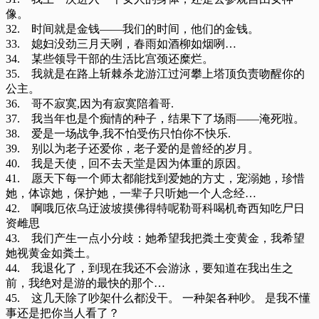
像。
32. 时间就是金钱——我们的时间，他们的金钱。
33. 媳妇没劲三月天咧，春雨如酒柳如烟咧…
34. 某些领导干部的生活比宫颈还糜烂。
35. 我就是在路上斩棘杀龙游江过河攀上塔顶负责吻醒你的
公主。
36. 哥不寂寞,因为有寂寞陪着哥.
37. 我当年也是个痴情的种子，结果下了场雨——淹死啦。
38. 爱是一场战争,我不怕受伤只怕你不快乐.
39. 别以为老子还爱你，老子爱的是曾经的岁月。
40. 我是天使，回不去天堂是因为体重的原因。
41. 愿天下每一个师太都能找到爱她的方丈，宠溺她，珍惜
她，体谅她，保护她，一辈子只听她一个人念经…
42. 啊哦厄依乌迂波坡摸佛得特呢勒哥科喝机奇西知吃尸日
资雌思
43. 我们产生一点小分歧：她希望我把粪土变黄金，我希望
她视黄金如粪土。
44. 我退化了，到现在我还不会游泳，要知道在我出生之
前，我绝对是游的最快的那个…
45. 这几天除了吵架什么都没干。 一种架各种吵。 是我不懂
事还是把你当人看了？