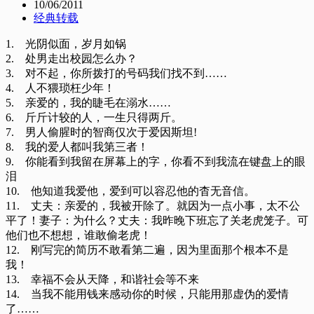
10/06/2011
经典转载
1. 光阴似面，岁月如锅
2. 处男走出校园怎么办？
3. 对不起，你所拨打的号码我们找不到……
4. 人不猥琐枉少年！
5. 亲爱的，我的睫毛在溺水……
6. 斤斤计较的人，一生只得两斤。
7. 男人偷腥时的智商仅次于爱因斯坦!
8. 我的爱人都叫我第三者！
9. 你能看到我留在屏幕上的字，你看不到我流在键盘上的眼
泪
10. 他知道我爱他，爱到可以容忍他的杳无音信。
11. 丈夫：亲爱的，我被开除了。就因为一点小事，太不公
平了！妻子：为什么？丈夫：我昨晚下班忘了关老虎笼子。可
他们也不想想，谁敢偷老虎！
12. 刚写完的简历不敢看第二遍，因为里面那个根本不是
我！
13. 幸福不会从天降，和谐社会等不来
14. 当我不能用钱来感动你的时候，只能用那虚伪的爱情
了……