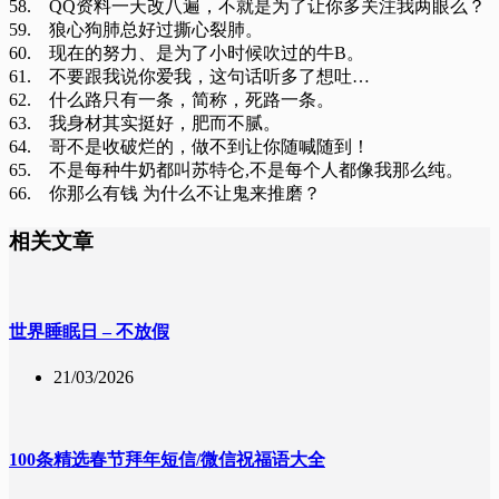
58. QQ资料一天改八遍，不就是为了让你多关注我两眼么？
59. 狼心狗肺总好过撕心裂肺。
60. 现在的努力、是为了小时候吹过的牛B。
61. 不要跟我说你爱我，这句话听多了想吐…
62. 什么路只有一条，简称，死路一条。
63. 我身材其实挺好，肥而不腻。
64. 哥不是收破烂的，做不到让你随喊随到！
65. 不是每种牛奶都叫苏特仑,不是每个人都像我那么纯。
66. 你那么有钱 为什么不让鬼来推磨？
相关文章
世界睡眠日 – 不放假
21/03/2026
100条精选春节拜年短信/微信祝福语大全