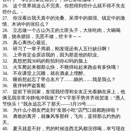
26. 这个世界就这么不完美。你想得到些什么就不得不失去
些什么。-
27. 你没看出我天真中的沧桑、呆滞中的倔强、镇定中的激
情、木讷中的张狂么？
28. 立志做一个占山为王的土匪头子，大块吃肉，大碗喝
酒，烧杀掳掠，无恶不做，挖卡卡～～
29. 真心离伤心最近。
30. 研习了一辈子周易，刚发现还有人五行缺日啊！
31. 上帝肯定会原谅我的，因为那是他的职业。
32. 真想把我36码的鞋拍到你42码的脸上
33. 火车爬起来都那么快，不晓得站起来跑会有多快哦！
34. 不在课堂上沉睡，就在酒桌上埋醉。
35. 睡前想起忘了带点名片了……娘的……我是我么？
36. 夜伴钟声盗客船
37. 提前下班回家，发现我经理和女友正光着躺在床上，他
俩见我非常冷静地冲我做了个V字形手势并齐祝贺道：“愚人
节快乐！”我永远忘不了那天——3月19号……
38. 为什么小朋友們走到“友朋小吃”店門口就都跑掉啦？
39. 勇敢的离开，就像风筝那样，飞向，蓝得那么灼热的
天。
40. 夏天就是不好，穷的时候连西北风都没得喝，幸亏现在