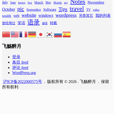
Notes
November
July
March
June
May
laptop
Mobile
my
live
travel
pic
Tips
October
Software
September
TV
video
wordpress
website
windows
web
我的列表
wealth
另类其它
语录
笑话
转载
曾经用过
谜语
飞觞醉月
登录
条目 feed
评论 feed
WordPress.org
沪ICP备2022000575号
. 版权所有 © 2026 . 飞觞醉月 . 保留
所有权利