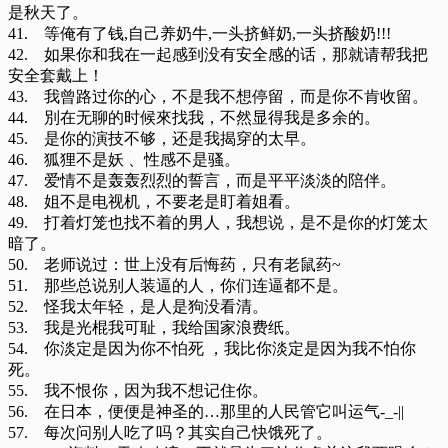
是秋天了。
41. 等俺有了钱,自己养奶牛,一头挤鲜奶,一头挤酸奶!!!
42. 如果你和我在一起感到没有安全感的话，那就请帮我把
安全套戴上！
43. 我曾路过你的心，不是我不想停留，而是你不肯收留。
44. 別在无聊的时候來找我，不然显得我是多余的。
45. 是你的演技不够，还是我揭穿的太早。
46. 狐狸不是妖 、性感不是骚。
47. 爱情不是轰轰烈烈的誓言，而是平平淡淡的陪伴。
48. 姐不是电视机，不要老是盯着姐看。
49. 打着灯笼也找不着的男人，我想说，是不是你的灯笼太
暗了。
50. 老师说过：世上没有后悔药，只有老鼠药~
51. 那些总说别人装逼的人，你们连逼都不是。
52. 怪我太年轻，是人是狗没看清。
53. 我是光棍我可耻，我给国家浪费纸。
54. 你淡定是因为你不怕死 ，我比你淡定是因为我不怕你
死。
55. 我不恨你，因为我不想记住你。
56. 在日本，便便是神圣的…那里的人民管它叫运气-_-||
57. 每次问别人吃了吗？其实自己快饿死了。