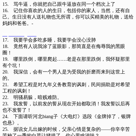
15. 骂牛逼，你就把自己跟牛逼放在同一个档次上了
16. 记住你喜欢的人的生日，包括你的家人，当然，还有自
己。生日没有人送礼物也无所谓，你可以买精美的礼物，送给
妈妈和爸爸。-
https://oheng.com
17. 我要学会多吃多睡，我要学会没心没肺
18. 竟然有人说我涂了蓝眼影，那简直是在侮辱我的黑眼
圈！
19. 哪里跌倒，哪里爬起……老是在那里跌倒，我怀疑那里
有个坑！
20. 我深信，会有一个男人是为受我的折磨而来到这世上
的。
21. 希望工程是对九年义务教育的讽刺，民间捐助是对希望
工程的讽刺！
22. 明骚易躲，暗贱难防。
23. 我发誓，以前发的誓从现在开始都取消！我发誓以后再
也不发誓了！
24. 下面请听河北biang子《大电灯》选段《金牌掉了，银牌
也悬》。
25. 据说女儿出嫁的时候，父亲心情是复杂的——你辛辛苦
苦种了一季的白菜让猪拱了，你心里啥滋味？