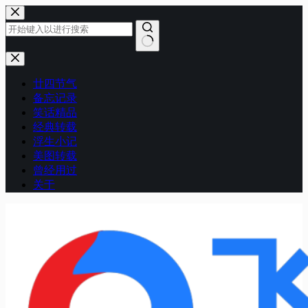
跳
至
内
容
无
结
廿四节气
果
备忘记录
笑话精品
经典转载
浮生小记
美图转载
曾经用过
关于