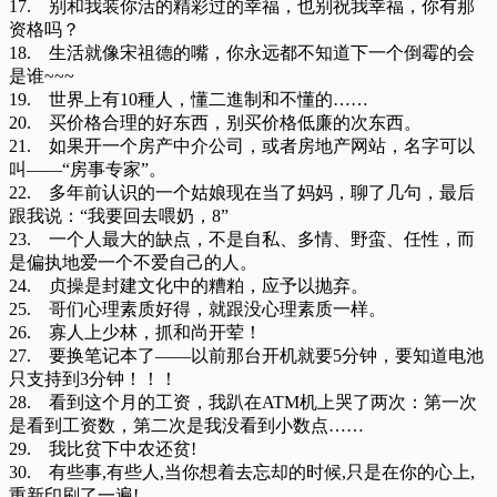
17. 别和我装你活的精彩过的幸福，也别祝我幸福，你有那
资格吗？
18. 生活就像宋祖德的嘴，你永远都不知道下一个倒霉的会
是谁~~~
19. 世界上有10種人，懂二進制和不懂的……
20. 买价格合理的好东西，别买价格低廉的次东西。
21. 如果开一个房产中介公司，或者房地产网站，名字可以
叫——“房事专家”。
22. 多年前认识的一个姑娘现在当了妈妈，聊了几句，最后
跟我说：“我要回去喂奶，8”
23. 一个人最大的缺点，不是自私、多情、野蛮、任性，而
是偏执地爱一个不爱自己的人。
24. 贞操是封建文化中的糟粕，应予以抛弃。
25. 哥们心理素质好得，就跟没心理素质一样。
26. 寡人上少林，抓和尚开荤！
27. 要换笔记本了——以前那台开机就要5分钟，要知道电池
只支持到3分钟！！！
28. 看到这个月的工资，我趴在ATM机上哭了两次：第一次
是看到工资数，第二次是我没看到小数点……
29. 我比贫下中农还贫!
30. 有些事,有些人,当你想着去忘却的时候,只是在你的心上,
重新印刷了一遍!