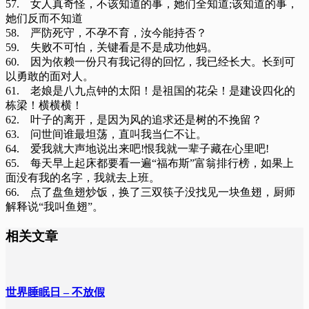
57. 女人真奇怪，不该知道的事，她们全知道;该知道的事，
她们反而不知道
58. 严防死守，不孕不育，汝今能持否？
59. 失败不可怕，关键看是不是成功他妈。
60. 因为依赖一份只有我记得的回忆，我已经长大。长到可
以勇敢的面对人。
61. 老娘是八九点钟的太阳！是祖国的花朵！是建设四化的
栋梁！横横横！
62. 叶子的离开，是因为风的追求还是树的不挽留？
63. 问世间谁最坦荡，直叫我当仁不让。
64. 爱我就大声地说出来吧!恨我就一辈子藏在心里吧!
65. 每天早上起床都要看一遍“福布斯”富翁排行榜，如果上
面没有我的名字，我就去上班。
66. 点了盘鱼翅炒饭，换了三双筷子没找见一块鱼翅，厨师
解释说“我叫鱼翅”。
相关文章
世界睡眠日 – 不放假