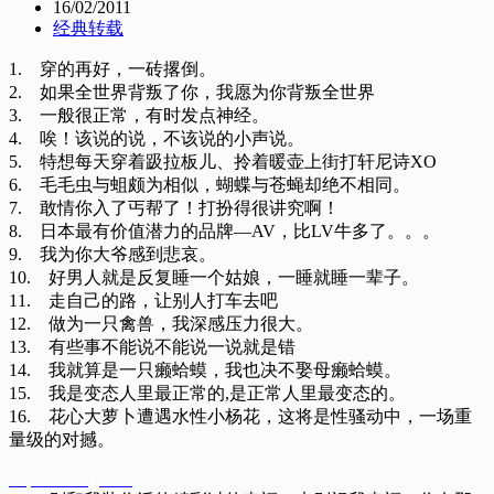
16/02/2011
经典转载
1. 穿的再好，一砖撂倒。
2. 如果全世界背叛了你，我愿为你背叛全世界
3. 一般很正常，有时发点神经。
4. 唉！该说的说，不该说的小声说。
5. 特想每天穿着趿拉板儿、拎着暖壶上街打轩尼诗XO
6. 毛毛虫与蛆颇为相似，蝴蝶与苍蝇却绝不相同。
7. 敢情你入了丐帮了！打扮得很讲究啊！
8. 日本最有价值潜力的品牌—AV，比LV牛多了。。。
9. 我为你大爷感到悲哀。
10. 好男人就是反复睡一个姑娘，一睡就睡一辈子。
11. 走自己的路，让别人打车去吧
12. 做为一只禽兽，我深感压力很大。
13. 有些事不能说不能说一说就是错
14. 我就算是一只癞蛤蟆，我也决不娶母癞蛤蟆。
15. 我是变态人里最正常的,是正常人里最变态的。
16. 花心大萝卜遭遇水性小杨花，这将是性骚动中，一场重
量级的对撼。
https://oheng.com