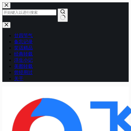
跳
至
内
容
无
结
廿四节气
果
备忘记录
笑话精品
经典转载
浮生小记
美图转载
曾经用过
关于