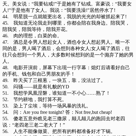
天。美女说：“我要钻戒!”于是她有了钻戒。富豪说：“我要女
人!”于是他有了女人。我说：“我要洗澡!”居然停水了!
44. 明星脱一点就能更出名，我脱的光光的却被抓起来了!
45. 我知道无论我走到哪里，你都会陪在我身边。陪我哭，
陪我笑，陪我等待，陪我开花。
46. 肉的理想，白菜的命。
47. 酒总是令男人想起女人，酒也令女人想起男人。唯一不
同的是，男人喝了酒后，会想到各种女人;女人喝了酒后，往
往只会想到一个男人，大多数时候想到的是一个抛弃了她的男
人。
48. 电影开演前，屏幕下出现一行字幕：熄灯后请看好自己
的手机、钱包和自己男朋友的手！
49. 昨天买了三根葱，一块五，靠，没法过了。
50. 闷骚——就是有礼貌的YD
51. 我想学凤凰涅磐，谁知道一不小心……熟了！
52. 节约耕地，我打算不死。
53. 染上了尘埃，等待一场风暴的洗礼。
54. 问：Are you free tonight? 答：Not free,but cheap!
55. 傻老五意外瞧见老三撒尿，颠儿颠儿的跑回去对老四
说：“老四老三老二老大了！”
56. 人生不能像做菜、把所有的料都准备好才下锅。