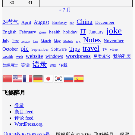
30
31
« 7 月
China
24节气
August
April
December
blackberry
car
joke
IT
February
health
January
English
holiday
game
Notes
November
July
March
June
May
laptop
Mobile
my
live
travel
pic
Tips
October
Software
September
TV
video
wordpress
website
windows
web
我的列表
wealth
另类其它
语录
笑话
转载
曾经用过
谜语
飞觞醉月
登录
条目 feed
评论 feed
WordPress.org
沪ICP备2022000575号
. 版权所有 © 2026 . 飞觞醉月 . 保留